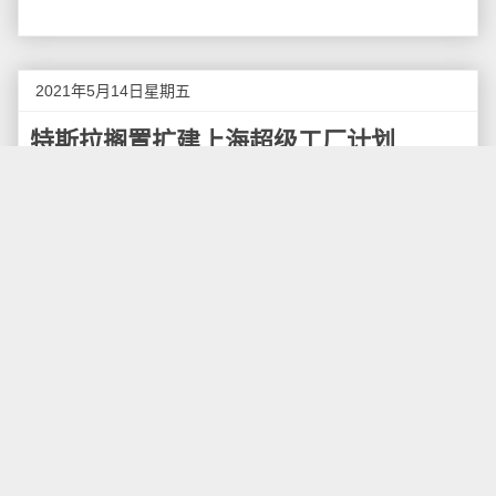
2021年5月14日星期五
特斯拉搁置扩建上海超级工厂计划
据路透社报道，知情人士称，由于美中关系紧张带
来的不确定性，美国电动汽车制造商特斯拉已经暂停购
买土地扩建上海工厂并使其成为全球出口中心的计划。
在4名知情人中有2人表示，前总统特朗普政府在现
有关税基础上对从中国进口电动汽车加征25%关税的政
策依然有效，特斯拉现在打算限制在中国制造的电动车
在其全球产量中的比例。
消息人士告诉路透社，特斯拉早些时候曾考虑扩大
生产其中国制造的入门级车型Model 3，向包括美国在内
的更多市场出口。消息人士称，这一计划之前没有被披
露过。其中三名知情人士表示，今年3月，特斯拉没有竞
标工厂对面的一块土地，因为它不再打算大幅提高中国