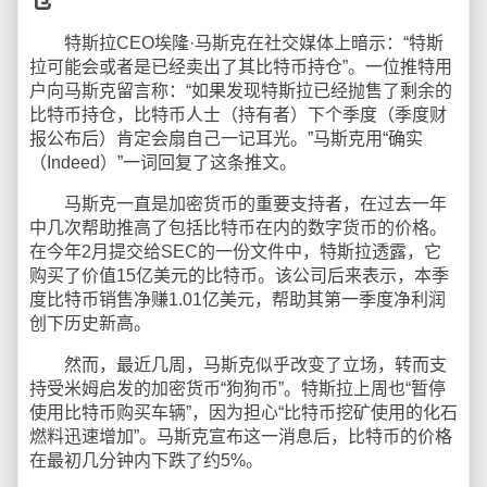
特斯拉CEO埃隆·马斯克在社交媒体上暗示：“特斯
拉可能会或者是已经卖出了其比特币持仓”。一位推特用
户向马斯克留言称：“如果发现特斯拉已经抛售了剩余的
比特币持仓，比特币人士（持有者）下个季度（季度财
报公布后）肯定会扇自己一记耳光。”马斯克用“确实
（Indeed）”一词回复了这条推文。
马斯克一直是加密货币的重要支持者，在过去一年
中几次帮助推高了包括比特币在内的数字货币的价格。
在今年2月提交给SEC的一份文件中，特斯拉透露，它
购买了价值15亿美元的比特币。该公司后来表示，本季
度比特币销售净赚1.01亿美元，帮助其第一季度净利润
创下历史新高。
然而，最近几周，马斯克似乎改变了立场，转而支
持受米姆启发的加密货币“狗狗币”。特斯拉上周也“暂停
使用比特币购买车辆”，因为担心“比特币挖矿使用的化石
燃料迅速增加”。马斯克宣布这一消息后，比特币的价格
在最初几分钟内下跌了约5%。