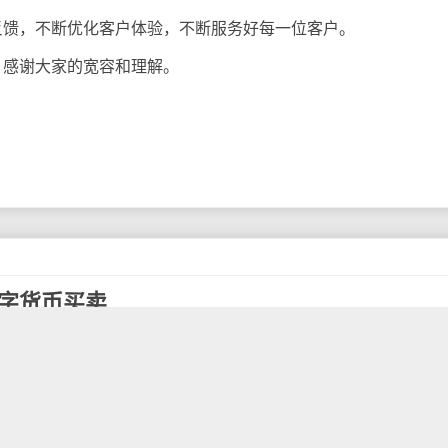
，不断优化客户体验，不断服务好每一位客户。
感谢大家的宽容和理解。
数字货币买卖
Pal旗下移动支付应用Venmo将允许用户购买、持有和出售比特
字加密货币迈入主流。Venmo称，从本周二开始， 将允许
最低消费为1美元。