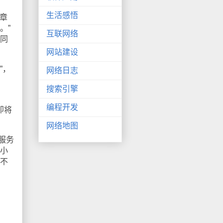
生活感悟
章
。”
互联网络
。同
网站建设
”，
网络日志
搜索引擎
编程开发
即将
网络地图
服务
半小
成不