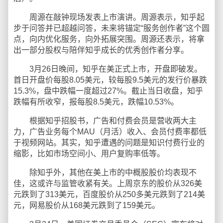
周源在敲钟现场发表上市演讲。周源表示，知乎起
步于问答并已超越问答，未来将锚定“服务创作者”这个圆
点，向内优化服务，向外拓展突围。周源还表示，将拿
出一部分股权与陪伴知乎成长的优秀创作者分享。
3月26日晚间，知乎在美正式上市，开盘即破发。
首日开盘价每股8.05美元，较每股9.5美元的发行价暴跌
15.3%，盘中跌幅一度超过27%。截止当日收盘，知乎
跌幅有所收窄，报每股8.5美元，跌幅10.53%。
根据知乎招股书，广告和付费会员是营收两大主
力，广告业务每个MAU（月活）收入、会员付费率都低
于视频网站。其实，知乎遭遇的问题是知识付费行业的
缩影，比如市场空间小、用户复购率低等。
除知乎外，其他在美上市的中概股股价均表现不
佳，这或许与监管收紧有关。上周京东的股价从326美
元跌到了313美元，百度股价从250多美元跌到了214美
元，网易股价从168美元跌到了159美元。