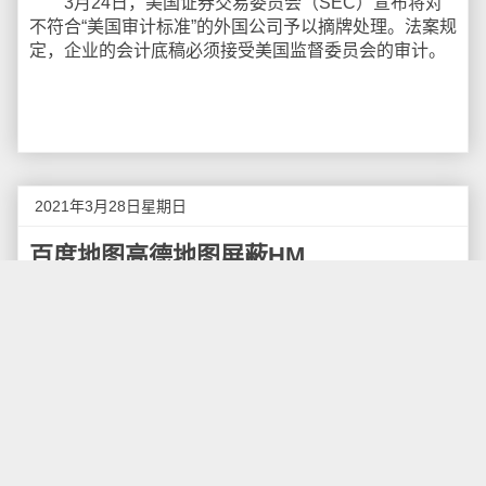
3月24日，美国证券交易委员会（SEC）宣布将对
不符合“美国审计标准”的外国公司予以摘牌处理。法案规
定，企业的会计底稿必须接受美国监督委员会的审计。
2021年3月28日星期日
百度地图高德地图屏蔽HM
H&M近日声明做出“停用新疆棉花”的决定，引发舆
论广泛关注。淘宝、天猫、拼多多、唯品会、苏宁易购
等电商平台搜索结果显示，所有“H&M”或“HM”搜索均无
结果。不仅如此，包括华为、小米、VIVO、腾讯应用宝
等应用商店均已下架HM商城APP。甚至百度地图、高德
地图也屏蔽了H&M、HM相关搜索，在百度地图、高德
地图的网页、APP内搜索H&M、HM显示，均未找到相
关地点。