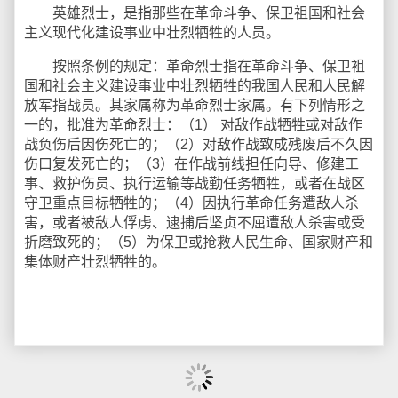
英雄烈士，是指那些在革命斗争、保卫祖国和社会
主义现代化建设事业中壮烈牺牲的人员。
按照条例的规定：革命烈士指在革命斗争、保卫袓
国和社会主义建设事业中壮烈牺牲的我国人民和人民解
放军指战员。其家属称为革命烈士家属。有下列情形之
一的，批准为革命烈士：（1） 对敌作战牺牲或对敌作
战负伤后因伤死亡的；（2）对敌作战致成残废后不久因
伤口复发死亡的；（3）在作战前线担任向导、修建工
事、救护伤员、执行运输等战勤任务牺牲，或者在战区
守卫重点目标牺牲的；（4）因执行革命任务遭敌人杀
害，或者被敌人俘虏、逮捕后坚贞不屈遭敌人杀害或受
折磨致死的；（5）为保卫或抢救人民生命、国家财产和
集体财产壮烈牺牲的。