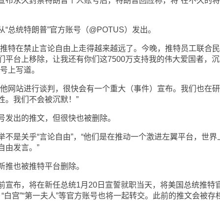
布永久封禁特朗普个人账号后，特朗普回应称，将“在不久的将
总统特朗普”官方账号（@POTUS）发出。
推特在禁止言论自由上走得越来越远了。今晚，推特员工联合民
们平台上移除，让我还有你们这7500万支持我的伟大爱国者，沉
账号上写道。
他网站进行谈判，很快会有一个重大（事件）宣布。我们也在研
性。我们不会被沉默！”
发出的推文，但很快也被删除。
是关乎“言论自由”，“他们是在推动一个激进左翼平台，世界
自由发言。”
推也被推特平台删除。
布，将在新任总统1月20日宣誓就职当天，将美国总统推特
，“白宫”“第一夫人”等官方账号也将一起转交。此前的推文会被存