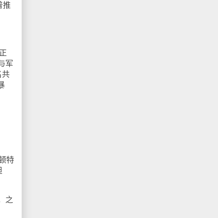
普推
正
与军
名共
暴
顿特
担
，之