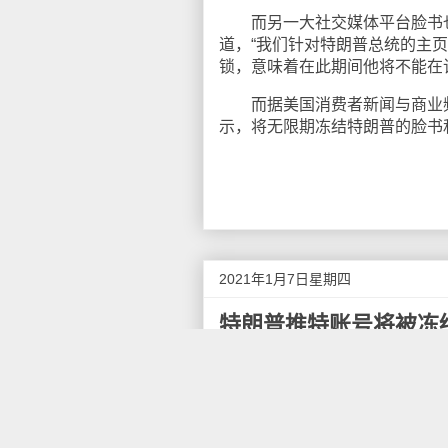
而另一大社交媒体平台脸书也很
道，“我们针对特朗普总统的主
锁，意味着在此期间他将不能在
而据美国消费者新闻与商业频道
示，将无限期冻结特朗普的脸书和I
2021年1月7日星期四
特朗普推特账号将被冻
出于对“暴力风险”的担忧，当
回复特朗普发布的一段宣扬选举
将冻结特朗普账户12小时。脸书
美国全国广播公司（NBC）报