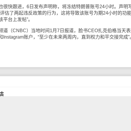
快跟进，6日发布声明称，将冻结特朗普账号24小时。声明
页评估了两起违反政策的行为，这将导致该账号为期24小时的功
该平台上发帖”。
（CNBC）当地时间1月7日报道，脸书CEO扎克伯格当天表
nstagram账户，“至少在未来两周内，直到权力和平交接完成”
结
地时间1月6日，推特采取了非同寻常的措施：先是限制用户转
欺诈阴谋论的视频，之后还相继删除了3条特朗普的推文，随后
很快跟进，称将冻结其账号24小时。
道称，在特朗普煽动其支持者去国会大厦游行后3小时，也就