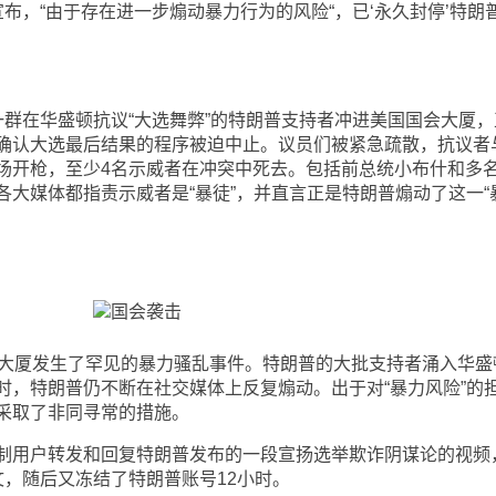
，“由于存在进一步煽动暴力行为的风险“，已‘永久封停’特朗
在华盛顿抗议“大选舞弊”的特朗普支持者冲进美国国会大厦，
确认大选最后结果的程序被迫中止。议员们被紧急疏散，抗议者
场开枪，至少4名示威者在冲突中死去。包括前总统小布什和多
大媒体都指责示威者是“暴徒”，并直言正是特朗普煽动了这一“
大厦发生了罕见的暴力骚乱事件。特朗普的大批支持者涌入华盛
时，特朗普仍不断在社交媒体上反复煽动。出于对“暴力风险”的
采取了非同寻常的措施。
用户转发和回复特朗普发布的一段宣扬选举欺诈阴谋论的视频
文，随后又冻结了特朗普账号12小时。