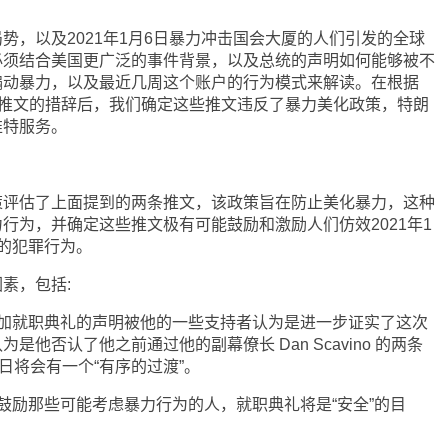
以及2021年1月6日暴力冲击国会大厦的人们引发的全球
必须结合美国更广泛的事件背景，以及总统的声明如何能够被不
煽动暴力，以及最近几周这个账户的行为模式来解读。在根据
些推文的措辞后，我们确定这些推文违反了暴力美化政策，特朗
推特服务。
估了上面提到的两条推文，该政策旨在防止美化暴力，这种
行为，并确定这些推文极有可能鼓励和激励人们仿效2021年1
的犯罪行为。
素，包括:
就职典礼的声明被他的一些支持者认为是进一步证实了这次
是他否认了他之前通过他的副幕僚长 Dan Scavino 的两条
日将会有一个“有序的过渡”。
励那些可能考虑暴力行为的人，就职典礼将是“安全”的目