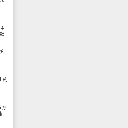
来
主
默
究
上的
官方
档，