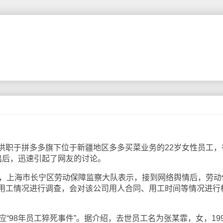
职于拼多多旗下位于新疆地区多多买菜业务的22岁女性员工，
出后，迅速引起了网友的讨论。
，上海市长宁区劳动保障监察大队表示，接到网络舆情后，劳动
用工情况进行调查，会对该公司用人合同、用工时间等情况进行
98年员工猝死事件”。据介绍，去世员工名为张某霏，女，199