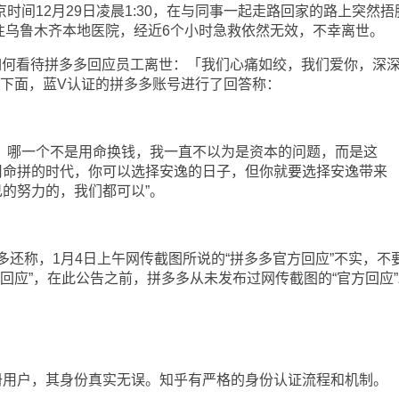
京时间12月29日凌晨1:30，在与同事一起走路回家的路上突然捂
送往乌鲁木齐本地医院，经近6个小时急救依然无效，不幸离世。
何看待拼多多回应员工离世：「我们心痛如绞，我们爱你，深
的下面，蓝V认证的拼多多账号进行了回答称：
哪一个不是用命换钱，我一直不以为是资本的问题，而是这
用命拼的时代，你可以选择安逸的日子，但你就要选择安逸带来
的努力的，我们都可以”。
称，1月4日上午网传截图所说的“拼多多官方回应”不实，不
回应”，在此公告之前，拼多多从未发布过网传截图的“官方回应”
户，其身份真实无误。知乎有严格的身份认证流程和机制。