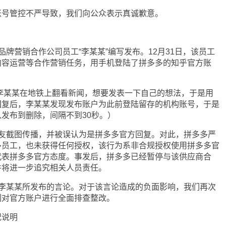
管控不严导致，我们向公众表示真诚歉意。
营销合作公司员工“李某某”编写发布。12月31日，该员工
内容运营等合作营销任务，用手机登陆了拼多多的知乎官方账
李某某在地铁上翻看新闻，想要发表一下自己的想法，于是用
回复后，李某某发现发布账户为此前登陆留存的机构账号，于是
发布到删除，间隔不到30秒。）
截图传播，并被误认为是拼多多官方回复。对此，拼多多严
多员工，也未获得任何授权，该行为系非合规授权使用拼多多官
代表拼多多官方态度。事发后，拼多多已经暂停与该供应商合
并将进一步追究相关人员责任。
某某所发布的言论。对于该言论造成的负面影响，我们再次
刻对官方账户进行全面排查整改。
说明