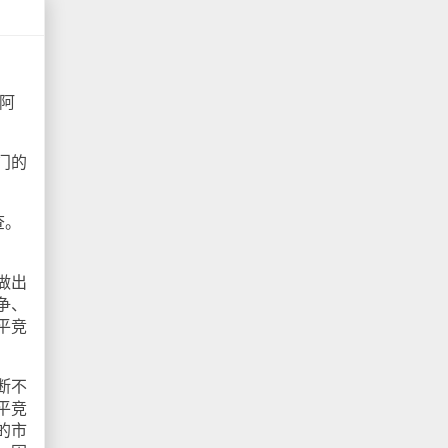
阿
门的
查。
做出
争、
平竞
断不
平竞
的市