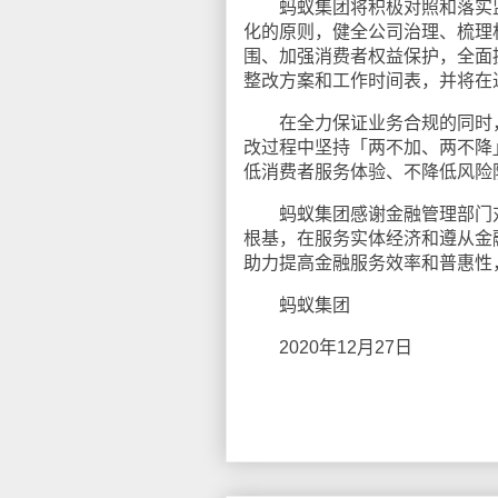
蚂蚁集团将积极对照和落实监
化的原则，健全公司治理、梳理
围、加强消费者权益保护，全面
整改方案和工作时间表，并将在
在全力保证业务合规的同时，
改过程中坚持「两不加、两不降
低消费者服务体验、不降低风险
蚂蚁集团感谢金融管理部门对
根基，在服务实体经济和遵从金
助力提高金融服务效率和普惠性
蚂蚁集团
2020年12月27日