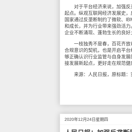
对于平台经济来说，加强反垄断
起点。纵观互联网经济发展史，
国家通过反垄断制约了微软、I
和成长，并为行业带来强劲活力
企业不断涌现、蓬勃生长的良好
一枝独秀不是春，百花齐放春
合规意识的契机，也是开启平台
够正确认识行业监管与自身发展
接发展新起点，更好走在规范健
来源：人民日报，原标题：实
2020年12月24日星期四