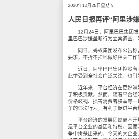
2020年12月25日星期五
人民日报再评“阿里涉嫌
12月24日，阿里巴巴集团发
里巴巴涉嫌垄断行为立案调查。
同日，蚂蚁集团发布公告称，
要求，不折不扣地做好相关工作
近日，阿里巴巴集团控股有限公
此举受到全社会广泛关注，也引
近年来，平台经济在更好满足
了积极贡献。然而，随着平台经
价格歧视、损害消费者权益等一
争的违法行为，有利于促进平台
平台经济的发展固然离不开规
是平台企业的基因和特权。回顾
争中拼杀出来的，今天的大企业