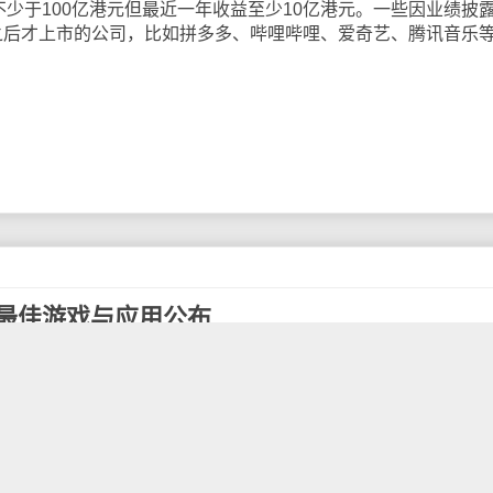
不少于100亿港元但最近一年收益至少10亿港元。一些因业绩披
5日之后才上市的公司，比如拼多多、哔哩哔哩、爱奇艺、腾讯音乐
20年度最佳游戏与应用公布
了2020年度最佳应用和游戏排行榜，包含24款最佳应用以及21款最
 Calm & Relax by Loona Inc. 年度最佳游戏：原神(Genshin
变化与挑战的一年，从工作到休闲生活无不受到前所未有的改变
活新常态的到来。因此，今年有许多商业应用、促进身心健康的