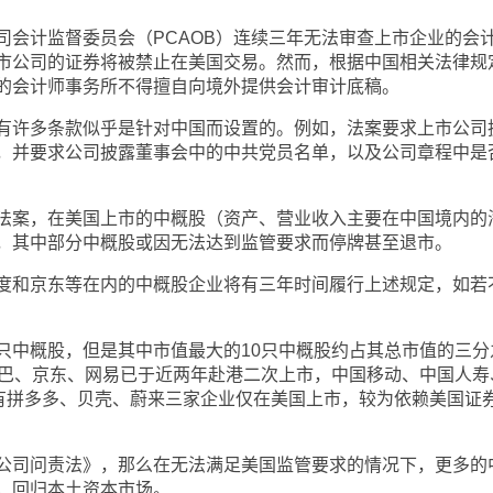
计监督委员会（PCAOB）连续三年无法审查上市企业的会
市公司的证券将被禁止在美国交易。然而，根据中国相关法律规
的会计师事务所不得擅自向境外提供会计审计底稿。
许多条款似乎是针对中国而设置的。例如，法案要求上市公司
，并要求公司披露董事会中的中共党员名单，以及公司章程中是
案，在美国上市的中概股（资产、营业收入主要在中国境内的
，其中部分中概股或因无法达到监管要求而停牌甚至退市。
和京东等在内的中概股企业将有三年时间履行上述规定，如若
中概股，但是其中市值最大的10只中概股约占其总市值的三分
巴巴、京东、网易已于近两年赴港二次上市，中国移动、中国人寿
有拼多多、贝壳、蔚来三家企业仅在美国上市，较为依赖美国证
司问责法》，那么在无法满足美国监管要求的情况下，更多的
，回归本土资本市场。