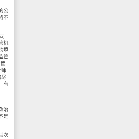
的公
将不
司
管机
跨境
监管
监管
计师
构尽
，有
政治
不是
其次