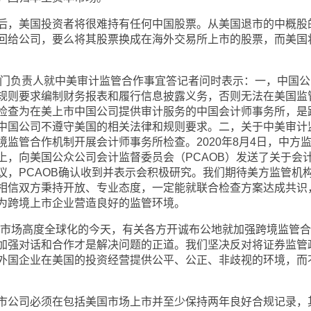
，美国投资者将很难持有任何中国股票。从美国退市的中概股
回给公司，要么将其股票换成在海外交易所上市的股票，而美国
门负责人就中美审计监管合作事宜答记者问时表示：一，中国公
规则要求编制财务报表和履行信息披露义务，否则无法在美国监
检查为在美上市中国公司提供审计服务的中国会计师事务所，是
中国公司不遵守美国的相关法律和规则要求。二，关于中美审计
监管合作机制开展会计师事务所检查。2020年8月4日，中方
上，向美国公众公司会计监督委员会（PCAOB）发送了关于会
议，PCAOB确认收到并表示会积极研究。我们期待美方监管机
相信双方秉持开放、专业态度，一定能就联合检查方案达成共识
为跨境上市企业营造良好的监管环境。
市场高度全球化的今天，有关各方开诚布公地就加强跨境监管合
加强对话和合作才是解决问题的正道。我们坚决反对将证券监管
外国企业在美国的投资经营提供公平、公正、非歧视的环境，而
公司必须在包括美国市场上市并至少保持两年良好合规记录，