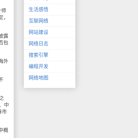
生活感悟
计师
定，
互联网络
网站建设
披露
否包
网络日志
搜索引擎
海外
编程开发
网络地图
不
之
、中
券市
中概