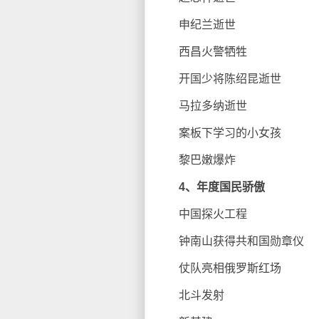
申纪兰逝世
西昌火警牺牲
开国少将陈绍昆逝世
马拉多纳逝世
案板下学习的小女孩
黎巴嫩爆炸
4、年度国民骄傲
中国探火工程
钟南山获得共和国勋章仪
仗队亮相俄罗斯红场
北斗发射