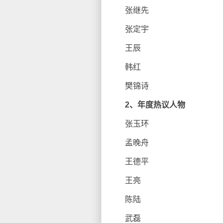
张继先
张定宇
王辰
韩红
樊锦诗
2、年度热议人物
张玉环
孟晚舟
王德平
王亮
陈陆
武磊