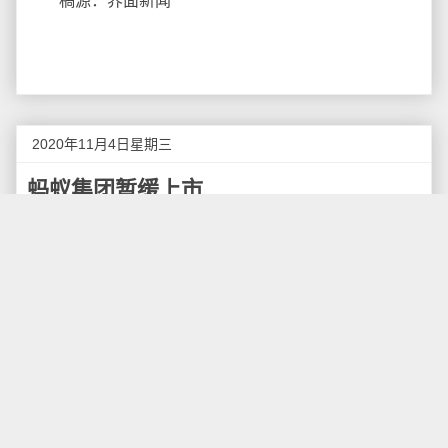
稿源：界面新闻
2020年11月4日星期三
蚂蚁集团暂缓上市
11月3日晚间，上海证券交易所发布《关于暂缓蚂
蚁科技集团股份有限公司科创板上市的决定》表示，蚂
蚁集团实际控制人及董事长、总经理被有关部门联合进
行监管约谈，蚂蚁集团也报告所处的金融科技监管环境
发生变化等重大事项。该重大事项可能导致蚂蚁集团不
符合发行上市条件或者信息披露要求。
蚂蚁集团原定于11月5日完成A+H同步上市。A股的
股票代码为688688, 发行价为68.8元/股，H股的股票代
码则为6688，H股的发行价为80港元/股。蚂蚁集团原本
预计在两地共募集约345亿美元，超越2019年12月沙特