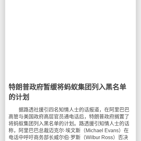
特朗普政府暂缓将蚂蚁集团列入黑名单
的计划
据路透社援引四名知情人士的话报道，在阿里巴巴
高管与美国政府高层官员通电话后，特朗普政府搁置了
将蚂蚁集团列入黑名单的计划。路透援引知情人士的话
称，阿里巴巴总裁迈克尔·埃文斯（Michael Evans）在
电话中呼吁商务部长威尔伯·罗斯（Wilbur Ross）否决