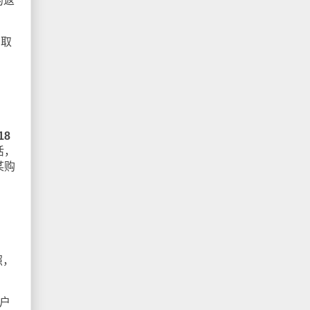
的返
索取
18
活，
某购
照，
户