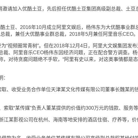
锵邀请加入优酷土豆，先后担任优酷土豆集团高级副总裁、土豆
酷土豆、2016年10月成立阿里文娱后，杨伟东为大优酷事业群
值总裁，兼任大优酷事业群总裁，2018年5月兼任阿里音乐CEO
视频圈常青树”。但在2018年12月4日，阿里大文娱集团发布
总裁、阿里音乐CEO杨伟东因经济问题，正在配合警方调查。杨
称，对待贪腐问题绝不手软，“阿里有史以来，对这类事情都是
明：
东索取、收受业务合作单位天津某文化传媒有限公司董事长魏某的
受、索取“某传媒”负责人董某提供的价值约300万元的钱款、服务
接受浙江某影视公司在杭州、海南等地安排的酒店住宿、疗养等，价