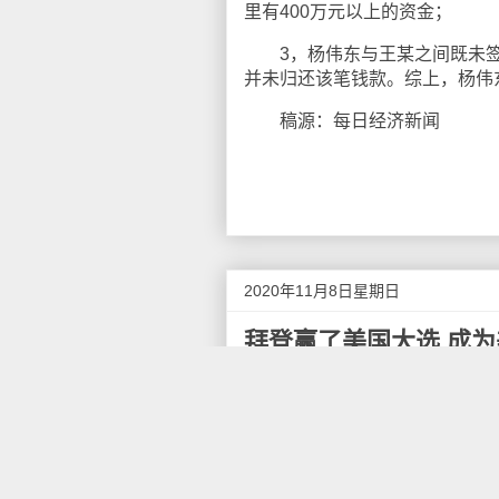
里有400万元以上的资金；
3，杨伟东与王某之间既未签
并未归还该笔钱款。综上，杨伟
稿源：每日经济新闻
2020年11月8日星期日
拜登赢了美国大选 成
刚刚，据美联社报道，美国民主
如果最终结果确认有效，率先获
美国有线电视新闻网（CNN）
先后发布预测，民主党总统候选