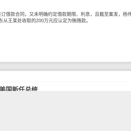
订借款合同，又未明确约定借款期限、利息，且截至案发，杨
东从王某处收取的200万元应认定为贿赂款。
为美国新任总统
党总统候选人拜登已获得超过270张选举人票。根据选举规
得270张选举人票的总统候选人获胜。
和美国全国广播公司(NBC)和英国广播公司（BBC）等多家外
人拜登当选。