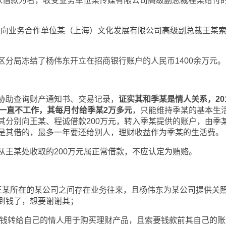
，以借款为名，收受业务单位某传媒有限公司高级副总裁程某给付
名向业务合作单位某（上海）文化发展有限公司高级副总裁王某
局冻结了杨伟东开立在招商银行账户的人民币1400余万元。
助查询财产通知书、交易记录，
证实其和季某是情人关系，20
，一直不工作，其每月付给季某2万多元
，只能维持季某的基本生
其分别向王某、程诚借款200万元，转入季某提供的账户，由季
是其借的，最多一年要还给别人，理财收益作为季某的生活费。
某处收取的200万元属正常借款，不应认定为贿赂。
某所在的某公司之间存在业务往来，且杨伟东为某公司提供关
到钱了，想要谢谢其；
钱转给自己的情人用于购买理财产品，且索要钱款前其自己的账