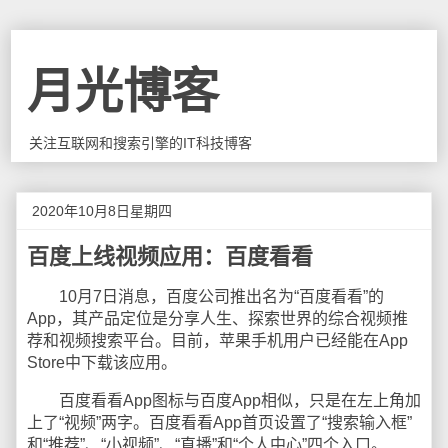
月光博客
关注互联网和搜索引擎的IT科技博客
2020年10月8日星期四
百度上线视频应用：百度看看
10月7日消息，百度公司推出名为“百度看看”的
App，其产品定位是分享人生、探索世界的综合视频推
荐和视频搜索平台。目前，苹果手机用户已经能在App
Store中下载该应用。
百度看看App图标与百度App相似，只是在左上角加
上了“视频”两字。百度看看App首页设置了“搜索输入框”
和“推荐”、“小视频”、“直播”和“个人中心”四个入口。