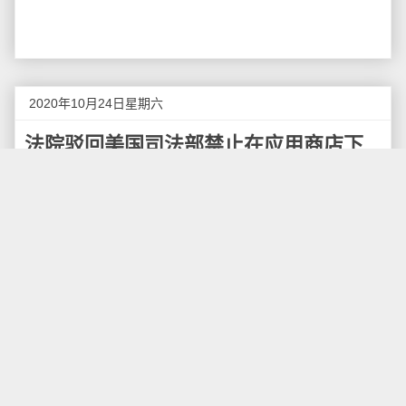
2020年10月24日星期六
法院驳回美国司法部禁止在应用商店下
载WeChat的上诉
当地时间10月23日，美国旧金山地方法院法官驳回
了美司法部的最新请求，维持其在上月的裁定，即禁止
将微信从苹果及谷歌等美国应用商店中下架。美国旧金
山地方法院法官劳雷尔·比勒当日表示，美国司法部的新
证据并未改变她对微信的看法。美国司法部此前宣称，
微信威胁了美国国家安全。
美国旧金山地方法院法官劳雷尔·比勒（Laurel
Beeler）在当天举行的听证会上表示，在美政府就此前
裁决进行上诉期间，她不大可能允许针对微信的禁令继
续执行。法官指出，该禁令会侵犯数百万依赖该应用美