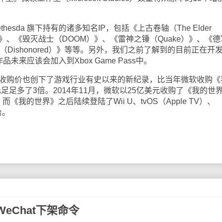
esda 旗下持有的诸多知名IP，包括《上古卷轴（The Elder
lout）》、《毁灭战士（DOOM）》、《雷神之锤（Quake）》、《
《耻辱（Dishonored）》等等。另外，我们之前了解到的目前正在开
作品未来应该会加入到Xbox Game Pass中。
收购价也创下了游戏行业有史以来的新纪录，比当年微软收购《
美元足足多了3倍。2014年11月，微软以25亿美元收购了《我的世
ng，而《我的世界》之后陆续登陆了Wii U、tvOS（Apple TV）、
平台。
eChat下架命令