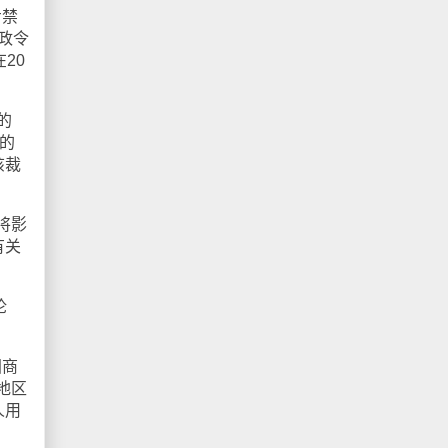
步禁
行政令
20
的
勒的
该裁
将影
有关
论
国商
地区
人用