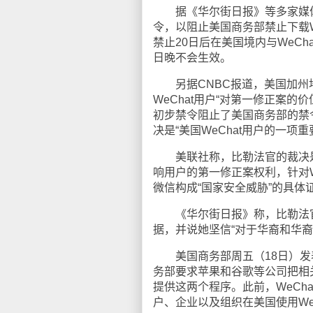
据《华尔街日报》等多家媒体报
令，以阻止美国商务部禁止下载We
禁止20日后在美国境内与WeC
日晚不会生效。
另据CNBC报道，美国加州地方法
WeChat用户“对第一修正案
初步禁令阻止了美国商务部的禁令
决是“美国WeChat用户的一项
美联社称，比勒法官的裁决是
响用户的第一修正案权利，针对W
微信构成“国家安全威胁”的具体证
《华尔街日报》称，比勒法官在
据，并说她坚信“对于华裔和华
美国商务部周五（18日）发表声
务部要求苹果和谷歌等公司把相
提供这两个程序。此前，WeCh
户、企业以及组织在美国使用WeC