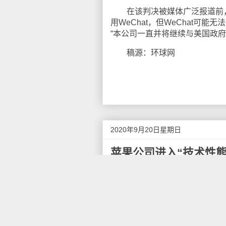
在该判决被媒体广泛报道前，腾
用WeChat，但WeChat可
“本公司一直并将继续与美国政
稿源：环球网
2020年9月20日星期日
苹果公司进入“技术性熊
苹果在短短12个交易日内，已
右，约合3.6万亿人民币。苹果
美元的美国公司。此后该公司股价
失所望。
在过去几周中，苹果公司股价