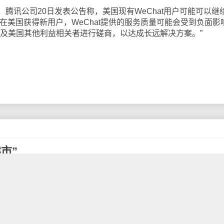
讯公司20日发表公告称，美国现有WeChat用户可能可以继
能无法在美国获得新用户，WeChat提供的服务质量可能会受到负面影
府及美国其他利益相关者进行磋商，以达成长远解决方案。”
市”
从高点回调超22%，跌入技术性熊市。市值蒸发5333亿美金
公司宣布1：4拆股后股价在8月份大幅飙升，成为首家市值突破2
一路下滑，而最新秋季发布会上5G新款iPhone的缺席也令市
的疲软也正值科技股遭到广泛抛售，纳斯达克综合指数已跌入