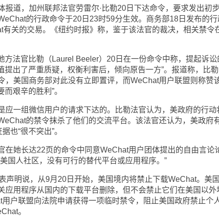
道，加州联邦法官劳雷尔·比勒20日下达命令，要求发出初
Chat的行政命令于20日23时59分生效。商务部18日发布的
hat有关的交易。《纽约时报》称，鉴于该法官的裁决，相关禁令在
官比勒（Laurel Beeler）20日在一份命令中称，提起诉讼
的价值提出了严重质疑，权衡利害后，倾向原告一方”。报道称，比
，美国商务部对此没有立即置评，而WeChat用户联盟则称赞
重要而艰辛的胜利”。
应一组微信用户的请求下达的。比勒法官认为，美政府的行动
eChat的禁令抹杀了他们的交流平台。该法官还认为，美政府
据也“很不突出”。
她长达22页的命令中同意WeChat用户团体提出的自由言论
裔美国人社区，没有可行的替代平台或应用程序。”
明说，从9月20日开始，美国境内将禁止下载WeChat。美
关应用程序从国内的下载平台删除，但不会禁止它们在美国以外
at用户联盟向法院申请获得一项临时禁令，阻止美国政府禁止个
hat。