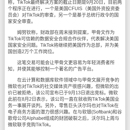
称，TikTok最终解决方案的截止日期是9月20日，目前两
个程序正在进行，一个是美国CFUIS（美国外资投资委
员会）对TikTok的审查，另一个是基于总统行政令的国
家安全审查。
姆努钦称，财政部在周末接到提案，甲骨文作为
TikTok可信赖的数据安全合规合作伙伴，代表解决美国
国家安全问题。TikTok将继续把美国作为总部，并为美
国创造2万个工作岗位。
这笔交易可能会让甲骨文更容易为年轻消费者所
知，并使其能够控制一个著名的广告平台。
在云计算和数据库软件领域中与甲骨文展开竞争的
微软也对TikTok的社交媒体资产很感兴趣，但微软的出
价已被拒绝，该公司宣布已于9月13日退出竞标。微软
此前在8月2日表示，该公司一直在就收购TikTok美国业
务一事展开谈判。另外，零售巨头沃尔玛也对TikTok在
电子商务方面的潜力很感兴趣。在与软银(Softbank)和谷
歌母公司Alphabet组成的财团破裂之后，沃尔玛上周与
微软联手竞购TikTok。