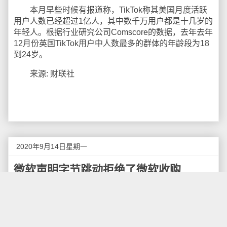
本月早些时候有报道称，TikTok称其美国月度活跃
用户人数已经超过1亿人，其中数千万用户都是十几岁的
年轻人。根据行业研究公司Comscore的数据，去年去年
12月份英国TikTok用户中人数最多的群体的年龄段为18
到24岁。
来源: 财联社
2020年9月14日星期一
微软声明字节跳动拒绝了微软收购
9月14日消息，据微软官方和涉及Tiktok出售资产谈
判的知情人士称，Tiktok的母公司字节跳动已拒绝了微软
收购Tiktok美国业务的要约。