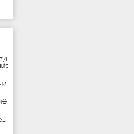
普推
和操
N以
朗普
定违