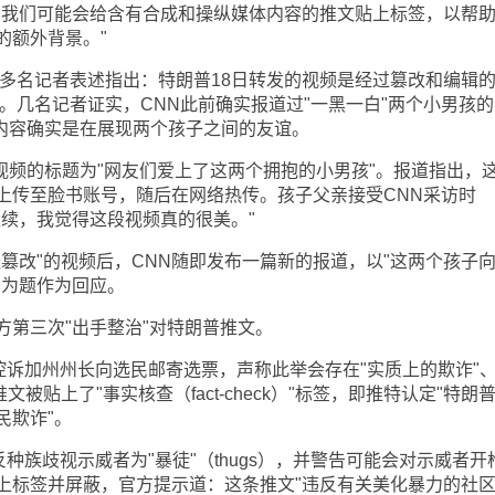
我们可能会给含有合成和操纵媒体内容的推文贴上标签，以帮
的额外背景。"
名记者表述指出：特朗普18日转发的视频是经过篡改和编辑
。几名记者证实，CNN此前确实报道过"一黑一白"两个小男孩的
且内容确实是在展现两个孩子之间的友谊。
频的标题为"网友们爱上了这两个拥抱的小男孩"。报道指出，
上传至脸书账号，随后在网络热传。孩子父亲接受CNN采访时
继续，我觉得这段视频真的很美。"
改"的视频后，CNN随即发布一篇新的报道，以"这两个孩子
"为题作为回应。
第三次"出手整治"对特朗普推文。
诉加州州长向选民邮寄选票，声称此举会存在"实质上的欺诈"
被贴上了"事实核查（fact-check）"标签，即推特认定"特朗
民欺诈"。
族歧视示威者为"暴徒"（thugs），并警告可能会对示威者开
上标签并屏蔽，官方提示道：这条推文"违反有关美化暴力的社