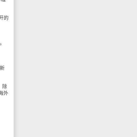
开的
。
团新
，除
海外
需