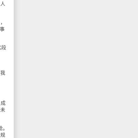
助人
的，
事
这段
向我
、成
普未
枪。
区规