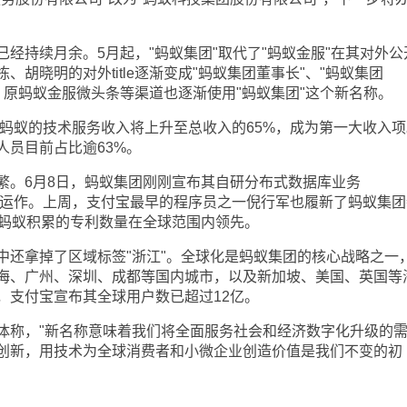
持续月余。5月起，"蚂蚁集团"取代了"蚂蚁金服"在其对外公
胡晓明的对外title逐渐变成"蚂蚁集团董事长"、"蚂蚁集团
、原蚂蚁金服微头条等渠道也逐渐使用"蚂蚁集团"这个新名称。
蚂蚁的技术服务收入将上升至总收入的65%，成为第一大收入项
人员目前占比逾63%。
。6月8日，蚂蚁集团刚刚宣布其自研分布式数据库业务
商业化运作。上周，支付宝最早的程序员之一倪行军也履新了蚂蚁集
，蚂蚁积累的专利数量在全球范围内领先。
拿掉了区域标签"浙江"。全球化是蚂蚁集团的核心战略之一
海、广州、深圳、成都等国内城市，以及新加坡、美国、英国等
，支付宝宣布其全球用户数已超过12亿。
称，"新名称意味着我们将全面服务社会和经济数字化升级的
创新，用技术为全球消费者和小微企业创造价值是我们不变的初