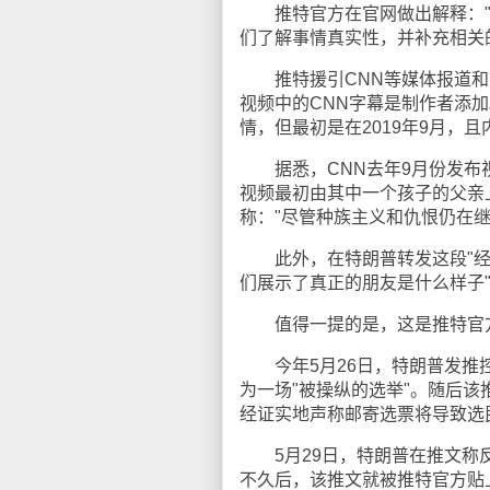
推特官方在官网做出解释："
们了解事情真实性，并补充相关
推特援引CNN等媒体报道和多
视频中的CNN字幕是制作者添加
情，但最初是在2019年9月，
据悉，CNN去年9月份发布视
视频最初由其中一个孩子的父亲
称："尽管种族主义和仇恨仍在
此外，在特朗普转发这段"经篡
们展示了真正的朋友是什么样子
值得一提的是，这是推特官方
今年5月26日，特朗普发推控
为一场"被操纵的选举"。随后该推文
经证实地声称邮寄选票将导致选
5月29日，特朗普在推文称反种
不久后，该推文就被推特官方贴