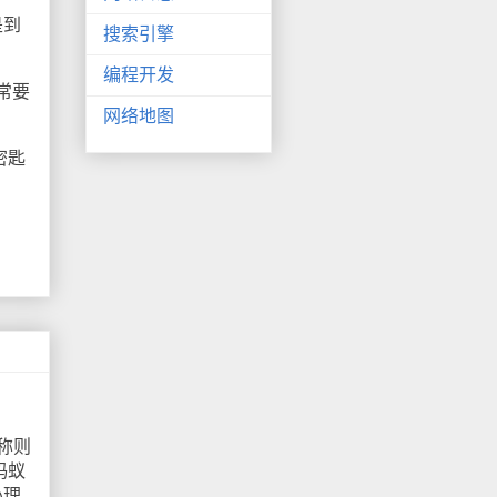
是到
搜索引擎
编程开发
常要
网络地图
密匙
称则
蚂蚁
办理