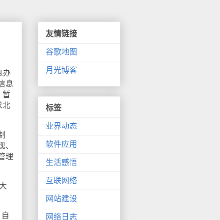
友情链接
谷歌地图
月光博客
息办
信息
，暂
求北
标签
业界动态
制
软件应用
现、
管理
生活感悟
互联网络
大
网站建设
，自
网络日志