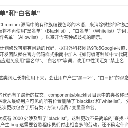
单”和“白名单”
 Chromium 源码中的有种族歧视色彩的术语，来消除微妙的种族
将不再使用"黑名单"（Blacklist）、"白名单"（Whitelist）等
与"通行名单"（Allowlist），以避开含有种族歧视的暗示。
划修改可能有问题的代码，据国外科技网站9To5Google报道
rome的开发团队就在官方代码样式指南中加入《如何编写种族中立代
员应避免使用"黑名单"、"白名单"等词，改用中性词汇如"禁止名
词汇长期使用下来，会让用户产生"黑＝坏"、"白＝好"的观
码有了最新的提交，components/blacklist 目录中的类名称
ist.谷歌从最终用户可见的所有位置删除了"blacklist"和"whitelist"，
t"代替。这次更改包含了所有类 / 方法 / 成员 / 变量重命名。
 2000 处涉及到了"blacklist"，这种更改不是简单的"查找 -
产生 bug.这需要谷歌程序员们付出相当多的劳动，还不确定什