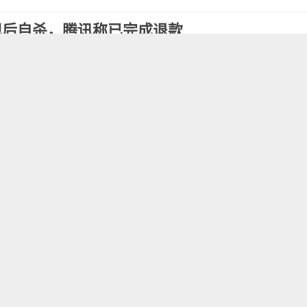
现后自杀，腾讯称已完成退款
4岁女孩刘歌因被家长发现在《龙族幻想》中充值超6万元而自
在游戏内完成了实名验证，显示是一名40岁的成年人。目前，已
款处理。
万被家长发现后自杀
的初三学生刘歌从家中阳台坠楼身亡。刘歌曾绑定母亲的账户在
计61678元。家人发现账户余额异常后，因刘歌一开始没有承
刘歌留下一条短信给母亲跳楼自杀。
母亲的苹果手机中充值108次。"孩子玩游戏我们也不知道，
在看到苹果公司给出的账单后，父母曾问刘歌是否为游戏充值6万
花6万块钱玩游戏"。
行卡被盗刷，决定下楼去把银行卡里的钱取出，再报警。就在
害怕了，她不是一次性充的钱，可能她也不知道自己充了多钱，