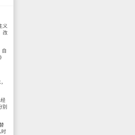
主义
词，改
，自
码》
念，
已经
 分别
 替
么时