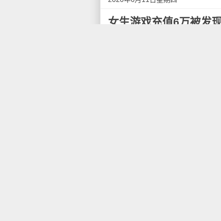
女生游戏充值6万被发
6月9日，针对葫芦岛市一名1
事，腾讯回应表示，刘歌的账号
成了相关消费情况的核对以及退
事件：未成年人游戏充值6
5月6日晚，葫芦岛市某中学
名为《龙族幻想》的游戏中消费共
以为是被盗刷就报了警，不久后
据报道，从今年4月起，刘歌在
平时挺乖的"，刘歌父亲表示。
时，刘歌否认了，"她说我不可能
随后，刘歌母亲怀疑是自己银
下楼时，刘歌坠楼。"可能孩子
刷这么多钱内疚了。"