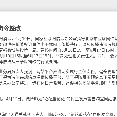
责令整改
息，6月10日，国家互联网信息办公室指导北京市互联网信
对微博在蒋某舆论事件中干扰网上传播秩序，以及传播违法违规
新微博热搜榜一周。暂停时间自6月10日15时至6月17日15时
月10日15时至6月17日15时，严肃处理相关责任人。同时，要
博依法从严予以罚款的行政处罚。
务局负责人强调，网站平台应当切实履行主体责任，健全管理
不得为违法违规信息提供传播平台，又不得随意干预信息正常呈
信息办公室将进一步强化日常监管，督促相关网站平台加强内部
4月17日，微博ID为"花花董花花"的博主发声警告淘宝网红张
淘宝天猫总裁蒋凡夫人。随后不久，"花花董花花"再度发文称