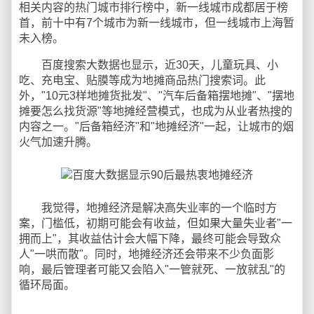
相关内容的热门城市排行榜中，新一线城市成都居于榜
首，前十中有7个城市为新一线城市，但一线城市上海暂
未入榜。
百度搜索大数据也显示，近30天，儿童玩具、小
吃、充电宝、贴膜等成为地摊商品热门搜索词。此
外，"10元3样地摊货批发"、"汽车后备箱摆地摊"、"摆地
摊要怎么找货源"等地摊经营模式，也成为从业者热搜的
内容之一。"后备箱经济"和"地摊经济"一起，让城市的烟
火气加速升腾。
我觉得，地摊经济是解决高失业率的一个临时方
案，门槛低，初期可能会有收益，但如果大量失业者"一
拥而上"，其收益估计会大幅下降，最终可能会导致众
人"一哄而散"。同时，地摊经济还会带来不少负面影
响，最后管理者可能又会陷入"一管就死、一放就乱"的
循环局面。