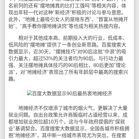
名前列的还有"摆地摊真的比打工强吗"等相关内容，体
现出年轻一代对这种"新经济"积极的讨论与参与意愿。
此外，"地摊上最吸引女人的是啥东西"、"首富从地摊开
始"、"高手教你摆地摊诀窍"等也成为相关热搜内容。
相对于其他成本高、前期投入大的行业，低成本、
低风险的"摆地摊"提供了一条创业新思路。百度搜索大
数据显示，近30天，"摆摊技巧"对90后这批"中浪"的吸
引力最大，超过53%的关注者均为90后。与行动力最
强、关注摆地摊具体技巧的90后相比，80后更加"理论
派"，对"地摊经济"表现出了所有年龄层中最高的搜索兴
趣。
地摊经济不仅增添了城市的烟火气，更解决了大量
就业问题。自出台政策允许商贩临时占道经营以来，成
都增加就业岗位超10万个，这与今年政府提倡的"保就
业"基调契合。百度搜索大数据显示，全国各城市积极拥
抱"地摊经济"，其中新一线城市表现尤为突出，在搜索