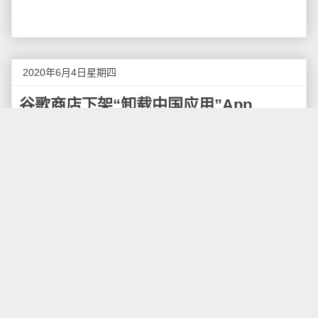
2020年6月4日星期四
谷歌商店下架“卸载中国应用”App
5月30日，一个新App突然冲上印度下载榜，并在
Twitter和Instagram被许多印度网民争相推荐，甚至宝莱
坞演员都在分享它。而这款应用的功能只有一个——帮
你找到手机里安装的"中国应用"，并允许你一键删除。
这款名为"删除所有中国App"（Remove China
Apps）的应用，能通过扫描用户手机里的应用，识别出
来自中国公司的应用，并给出"一键删除"的操作选项。
据相关信源透露，开发者可能是一位曾在中国企业
工作的印度工程师，疫情期被解雇。而他显然谙熟印度
网民的心理，"抵制中国货"的声音，正在席卷印度的社
交媒体和公共舆论。