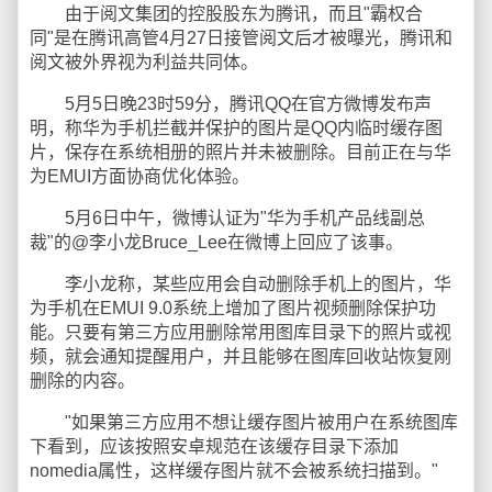
由于阅文集团的控股股东为腾讯，而且"霸权合
同"是在腾讯高管4月27日接管阅文后才被曝光，腾讯和
阅文被外界视为利益共同体。
5月5日晚23时59分，腾讯QQ在官方微博发布声
明，称华为手机拦截并保护的图片是QQ内临时缓存图
片，保存在系统相册的照片并未被删除。目前正在与华
为EMUI方面协商优化体验。
5月6日中午，微博认证为"华为手机产品线副总
裁"的@李小龙Bruce_Lee在微博上回应了该事。
李小龙称，某些应用会自动删除手机上的图片，华
为手机在EMUI 9.0系统上增加了图片视频删除保护功
能。只要有第三方应用删除常用图库目录下的照片或视
频，就会通知提醒用户，并且能够在图库回收站恢复刚
删除的内容。
"如果第三方应用不想让缓存图片被用户在系统图库
下看到，应该按照安卓规范在该缓存目录下添加
nomedia属性，这样缓存图片就不会被系统扫描到。"