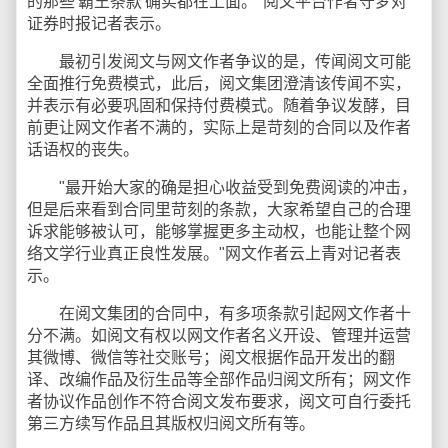
的那些'霸王条款'确实都在上面。"阅文平台作者守梦对
证券时报记者表示。
最初引发阅文与网文作者争议的是，传闻阅文可能
全面推行免费模式，此后，阅文集团澄清该传闻不实，
并表示有必要巩固和保持付费模式。随着争议发酵，目
前更让网文作者不满的，实际上是苛刻的合同以及作者
话语权的丧失。
"最开始大家的确是担心收益受到免费阅读的冲击，
但是后来看到合同里苛刻的条款，大家希望自己的合理
诉求能够被认可，能够掌握更多主动权，也能让整个网
络文学行业真正良性发展。"网文作者云上青对记者表
示。
在阅文集团的合同中，有多项条款引起网文作者十
分不满。如阅文有权以网文作者名义开设、管理并运营
其微博、微信等社交账号；阅文根据作品开发出的翻
译、改编作品及衍生品等全部作品归阅文所有；网文作
者协议作品创作不符合阅文发布要求，阅文可自行委托
第三方续写作品且其版权归阅文所有等。