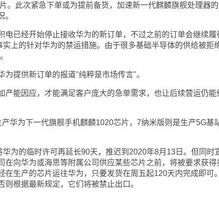
关芯片。此次紧急下单或为提前备货，加速新一代麒麟旗舰处理器的
况。
电已经开始停止接收华为的新订单，不过之前的订单会继续履
了事实上的针对华为的禁运措施。由于很多基础半导体的供给被拒
响。
为提供新订单的报道"纯粹是市场传言"。
产能因应，才能满足客户庞大的急单需求，也让后续营运仍能
华为下一代旗舰手机麒麟1020芯片，7纳米版则是生产5G基
为的临时许可再延长90天，推迟到2020年8月13日。但同时
司在向华为或海思等附属公司供应某些芯片之前，将被要求获得
经在生产的芯片运往华为，只要发货在周五起120天内完成即可
否则根据最新规定，它们将被禁止出口。