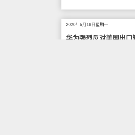
2020年5月18日星期一
华为强烈反对美国出口
5月18日消息，针对美国商务
华为表示，自2019年5月16
的情况下，华为公司始终致力于
并努力向前发展。
华为表示，"美国政府为了进一
并修改直接产品规则，修改后的
基础将被破坏，产业内的冲突和
削弱他国企业对使用美国技术元