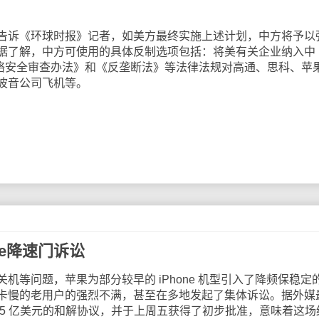
诉《环球时报》记者，如美方最终实施上述计划，中方将予以
据了解，中方可使用的具体反制选项包括：将美有关企业纳入中
网络安全审查办法》和《反垄断法》等法律法规对高通、思科、苹
波音公司飞机等。
ne降速门诉讼
问题，苹果为部分较早的 iPhone 机型引入了降频保稳定
卡慢的老用户的强烈不满，甚至在多地发起了集体诉讼。据外媒
 5 亿美元的和解协议，并于上周五获得了初步批准，意味着这场