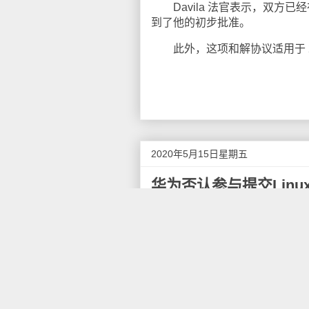
Davila 法官表示，双方
到了他的初步批准。
此外，这项和解协议适用于 2
2020年5月15日星期五
华为否认参与提交Linu
近日，据外媒 ZDNet 报道，一位
补丁 HKSP ，不过，有意思的是
用的"漏洞，不少人指责华为试图
代表公司。
该漏洞补丁已通过星期日的邮件
内核自我保护），据称为Linu