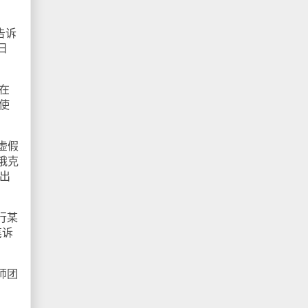
告诉
日
在
使
虚假
俄克
提出
执行某
笔诉
师团