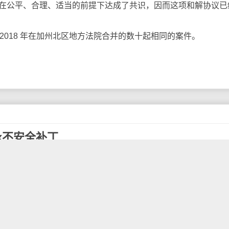
已经在公平、合理、适当的前提下达成了共识，因而这项和解协议已
018 年在加州北区地方法院合并的数十起相同的案件。
x不安全补丁
华为 L20 首席安全专家在 GitHub上发布了一个 Linux 内
，这个补丁很快被开发团队 grsecurity 发现了一个"轻而易举就
在 Linux 内核中偷偷引入漏洞。华为表示：这是员工个人行为
列表提交给了正式的Linux内核项目。该补丁名为HKSP（华
x内核引入了一系列安全强化选项。