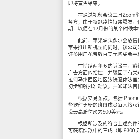
即将宣告结束。
在通过视频会议工具Zoom举行的听
各方，由于新冠疫情持续爆发，
期，以便在12月份的某个时候
此前，苹果承认偶尔会放慢使用
苹果推出新机型的同时，该公司发
许多用户花费数百美元购买新手
在持续两年多的诉讼中，戴维
广告方面的指控，并驳回了有关
拉何马州西区地区法院退休法官莱恩·
初步和解批准动议，并通知法官
根据交易条款，包括iPhone 6、
些软件更新的班级成员每人将获得
讼最高赔付额为500美元。
根据所涉及的符合上述条件的设备
可获赔偿款中的三成（即 9300 