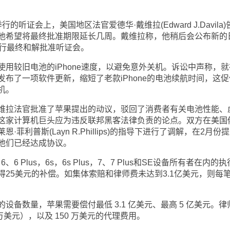
证会上，美国地区法官爱德华·戴维拉(Edward J.Davila)
他希望将最终批准期限延长几周。戴维拉称，他稍后会公布新的
举行最终和解批准听证会。
较旧电池的iPhone速度，以避免意外关机。诉讼中声称，就
布了一项软件更新，缩短了老款iPhone的电池续航时间，这促
机。
拉法官批准了苹果提出的动议，驳回了消费者有关电池性能、
这家计算机巨头应为违反联邦黑客法律负责的论点。双方在美国
菲利普斯(Layn R.Phillips)的指导下进行了调解，在2月份
他们已经达成协议。
6 Plus，6s，6s Plus，7、7 Plus和SE设备所有者在内的
25美元的补偿。如集体索赔和律师费未达到3.1亿美元，则每
数量，苹果需要偿付最低 3.1 亿美元、最高 5 亿美元。律
万美元），以及 150 万美元的代理费用。