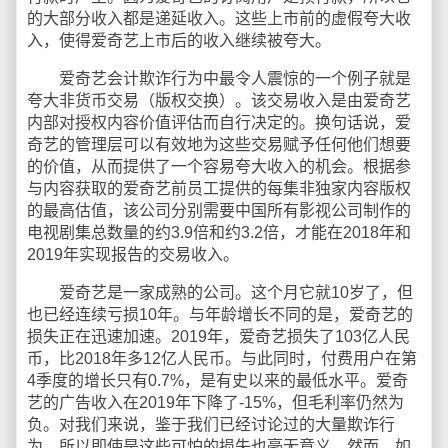
的大部分收入都是递延收入。这些上市前的虚假夸大收
入，使得爱奇艺上市后的收入继续被夸大。
爱奇艺会计欺诈行为中最令人震惊的一个例子就是
夸大非货币交易（版权交换）。该交易收入是由爱奇艺
内部对授权内容价值评估而自行决定的。换句话说，爱
奇艺的管理层可以有效地为这些交易赋予任何他们想要
的价值，从而提供了一个容易夸大收入的机会。根据参
与内容获取的爱奇艺前员工提供的每集非独家内容版权
的最高估值，该公司分别需要中国所有影视公司制作的
电视剧集总数量的约3.9倍和约3.2倍，才能在2018年和
2019年实现报告的交易收入。
爱奇艺是一家成熟的公司。这个月它就10岁了，但
也已经连续亏损10年。与年龄增长不同的是，爱奇艺的
损失正在迅速加速。2019年，爱奇艺损失了103亿人民
币，比2018年多12亿人民币。与此同时，付费用户在第
4季度的增长只有0.7%，是有史以来的最低水平。爱奇
艺的广告收入在2019年下降了-15%，但毛利率仍然为
负。对我们来说，鉴于我们已经讨论过的大量欺诈行
为，所以即使是这些可怕的损失也毫无意义。然而，如