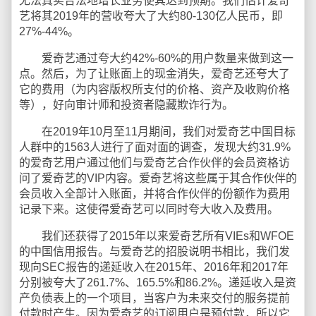
无法真实合法地增长业务使其达到预期。我们估计爱奇
艺将其2019年的营收夸大了大约80-130亿人民币，即
27%-44%。
爱奇艺通过夸大约42%-60%的用户数量来做到这一
点。然后，为了让账面上的现金消失，爱奇艺还夸大了
它的费用（为内容版权所支付的价格、资产及收购价格
等），好向审计师和投资者隐藏欺诈行为。
在2019年10月至11月期间，我们对爱奇艺中国目标
人群中的1563人进行了面对面的调查，发现大约31.9%
的爱奇艺用户通过他们与爱奇艺合作伙伴的会员资格访
问了爱奇艺的VIP内容。爱奇艺将这些属于其合作伙伴的
会员收入全部计入账面，并将合作伙伴的份额作为费用
记录下来。这使得爱奇艺可以同时夸大收入及费用。
我们还获得了2015年以来爱奇艺所有VIEs和WFOE
的中国信用报告。与爱奇艺的招股说明书相比，我们发
现向SEC报告的递延收入在2015年、2016年和2017年
分别被夸大了261.7%、165.5%和86.2%。递延收入是资
产负债表上的一个项目，当客户为未来交付的服务提前
付款时产生。因为爱奇艺的订阅用户是预付款，所以它