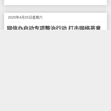
2020年4月25日星期六
网信办启动专项整治行动 打击网络恶意
营销账号
4月25日，记者从国家网信办获悉，今年3月以来，
多个网络账号炒作"疫情之下的某国：店铺关门歇业，华
商太难了""多国渴望回归中国""钟南山：5月疫情将全面
爆发"等"标题党"文章，散布虚假信息，造成极为恶劣的
社会影响。针对这些问题，国家网信办有关负责人表
示，部分网络账号为获取流量和广告进行恶意营销，有
的无中生有造热点，引发社会恐慌；有的冒用权威人士
名义，发布谣言误导公众；有的炮制耸人听闻标题，引
发群体焦虑和不安；有的恶意篡改党史国史，鼓吹历史
虚无；有的诋毁抹黑英雄烈士，消解主流价值观；有的
大打色情"擦边球"，影响青少年身心健康；有的大搞"黑
公关"敲诈勒索，侵害企业或个人合法权益。这些恶意营