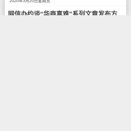
2020年3月20日星期五
网信办约谈“华商真难”系列文章发布方
警方已介入
19日下午，福清市网信办工作人员称，针对近期多
个公众号套用"疫情之下的某某国：店铺关门歇业，华商
太难了！"发雷同文章一事，网信办已经约谈系列文章发
布方的负责人，目前，公安机关也已介入调查此事。
此前报道，从2月27日至3月16日，"掌上瑞士""掌上
白俄罗斯""掌上印度""掌上都柏林"等60多个微信公众号
批量发布雷同的标题和文章，以华人口吻讲述"国外疫情
下的困境"。标题大多为"疫情之下的某某国：店铺关门
歇业，华商太难了！"
"目前微信端已经有处理结果，官方正在处理，这几
天已经和三位当事人沟通过。"福清市委网信办工作人员
表示，目前处理结果的发布形式还没有确定，具体处理
结果需等待。