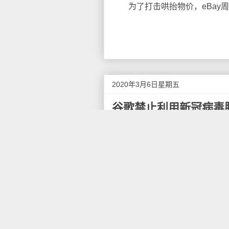
为了打击哄抬物价，eBay周
2020年3月6日星期五
谷歌禁止利用新冠病毒
据CNBC报道，随着新冠病毒
他产品的在线广告泛滥，而大型
毒来做广告，但宣称可以预防新
第三方网站上的谷歌广告展位中
报道指出，谷歌、亚马逊等其
台，以期从新冠病毒疫情中获利
CNBC发现，一条谷歌广告展
其介绍中写着该产品获得"美国