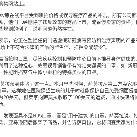
购物网站上。
tsy等在线平台受到哄抬价格或误导医疗产品的冲击。所有公司都
动，他们已经删除了违反政策的商品上市，或暂停卖家的资格。
些规则的例子，说明问题仍然存在。
示，它正在监控任何制造虚假新冠病毒预防和治疗声明的产品
市场上不符合法律的产品的警告信、扣押令或禁令"。
而抢购口罩，尽管疾病控制和预防中心目前不推荐身体健康的
利用了这种担心，故意误导销售带有特定关键词的口罩，如"新
的是一种能阻挡空气中微小颗粒的特殊类型的口罩。
莫拉亲身体验了这一点。本月早些时候，萨莫拉从第三方卖家那
95口罩，这样她在医院探望生病的儿子时就能保护自己免受细菌侵
20美元，但卖家向萨莫拉收取了100美元的运费，通过快递将
所。
现面具不是N95口罩，而是"用于建筑"的口罩，萨莫拉说。
款。亚马逊随后撤架了商品，并告诉萨莫拉，它将调查卖家为什