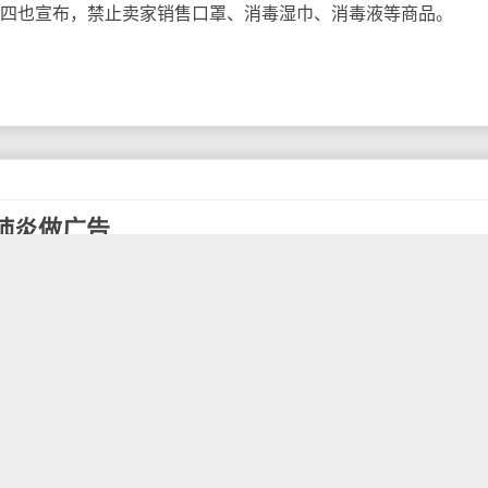
四也宣布，禁止卖家销售口罩、消毒湿巾、消毒液等商品。
肺炎做广告
疫情全球蔓延，各种宣布能够预防病毒的洗手液、手套、口罩
科技公司似乎对此无能为力。谷歌承认，尽管该公司禁止利用新
冠病毒的产品仍然出现在谷歌产品搜索页的赞助购物清单中，甚
也有它们的身影。
他大型科技公司发现，第三方赶在监管跟上之前利用了它们的
。
示了"预防新型冠状病毒"的口罩，广告照片上展示了一个3M口
国家职业安全与健康研究所认证，对某些非油基颗粒的过滤效率