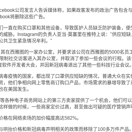
ebook公司发言人告诉媒体称，如果政客发布的政治广告包含
book将删除这些广告。
一直在购买口罩和其他设备，导致医护人员缺乏防护装备，使
胁。Instagram的负责人亚当·莫塞里在推特上说："供应短缺
公共卫生紧急情况牟利。"
了其在西雅图的一家办公室，并要求该公司在西雅图的5000名员
ook还限制社交访客进入其办公室，并取消了参加一些会议的行程。
年度软件开发者大会，并因新冠病毒退出了其他一些科技行业会议
毒疫情的国家，都出现了口罩供应短缺的情况，普通大众在实
资，他们争相向网上零售商订购口产品，市场需求的暴增导致了
也在美国发生。
等各种电子商务网站上的第三方卖家提供了一个机会，他们可以
这样做的时候，一些商家定价过高，甚至做出可疑的医疗营销声
在网络卖场的加价幅度高达582%。
抬价格和新冠病毒声明相关的政策而移除了100多万件产品