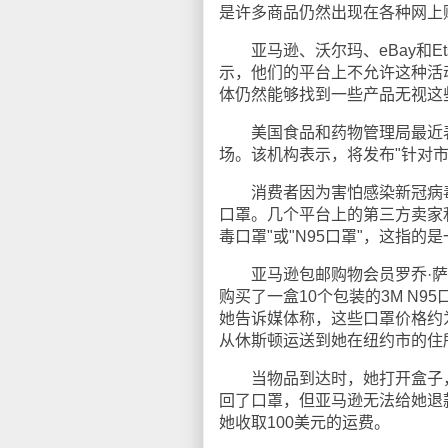
是许多商品仍然出现在各种网上
亚马逊、沃尔玛、eBay和E
示，他们的平台上不允许这种活
体仍然能够找到一些产品无视这
美国食品和药物管理局最近表
场。该机构表示，将发布"针对
消费者因为害怕感染新冠病毒
口罩。几个平台上的第三方卖家
毒口罩"或"N95口罩"，这指
亚马逊包邮购物会员罗乔·萨
购买了一盒10个包装的3M N
她告诉媒体称，这些口罩价格约为
从休斯顿运送到她在纽约市的住
当物品到达时，她打开盒子，发
回了口罩，但亚马逊无法给她退
她收取100美元的运费。