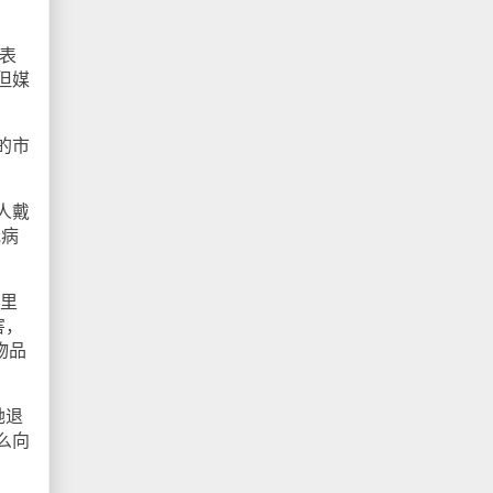
表
但媒
的市
人戴
冠病
里
害，
物品
她退
么向