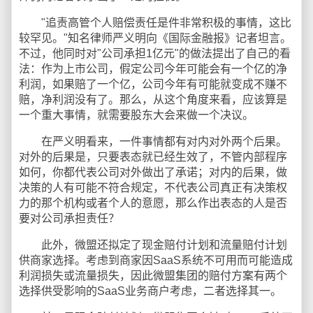
"追责高管个人赔偿责任是件非常积极的事情，这比
较罕见。"知名律师严义明向《国际金融报》记者坦言。
不过，他同时对"公司承担1亿元"的做法提出了自己的看
法：作为上市公司，假定公司今年可能会有一个亿的净
利润，如果赔了一个亿，公司今年有可能就变成不赚不
赔，净利润没有了。那么，从这个角度来看，应该算是
一个重大事情，就需要股东大会来做一个决议。
在严义明看来，一件事情都有对内对外两个后果。
对外的后果是，只要表态就已经生效了，不管内部程序
如何，你都代表公司对外做出了承诺；对内的后果，做
决策的人有可能不符合规定，不代表公司真正有决策权
力的那个机构或者个人的意愿，那么作出表态的人是否
要对公司承担责任？
此外，微盟还拟定了现金赔付计划和流量赔付计划
供商家选择。考虑到商家因SaaS系统不可用而可能造成
利润损失或流量损失，因此微盟集团的赔付方案有两个
选择供受影响的SaaS业务商户考虑，二者选择其一。