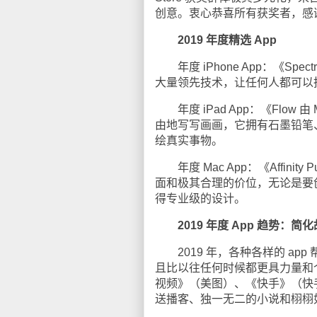
创意。衷心恭喜所有获奖者，感谢你们成
2019 年度精选 App
年度 iPhone App：《Spect
大量领先技术，让任何人都可以
年度 iPad App：《Flow 由 
由地写写画画，它拥有石墨铅笔
绘真实事物。
年度 Mac App：《Affinity Pu
面和极其合理的价位，无论是要
得专业级的设计。
2019 年度 App 趋势：简
2019 年，各种各样的 ap
且比以往任何时候都更具力量和个性。借
视频》（美图）、《快手》（快手科技
送播客、独一无二的小说和栩栩