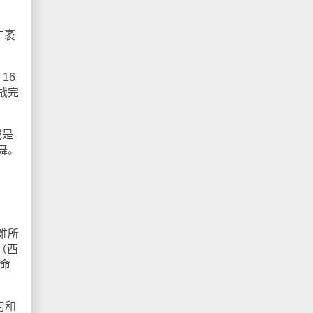
广袤
 16
战完
戏是
舞。
难所
（西
命
习和