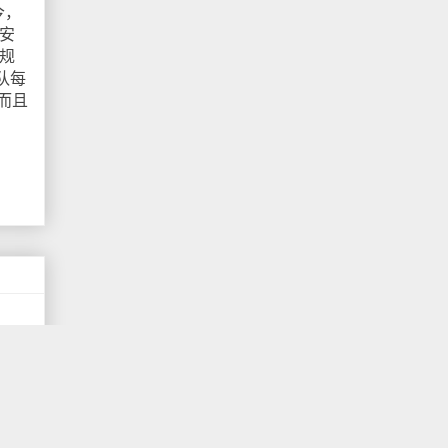
今，
、安
的规
队每
，而且
应用
电影