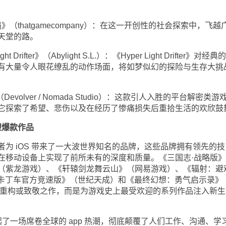
遇》（thatgamecompany）：在这一开创性的社会探索中，飞越
天堂的路。
Drifter》（Abylight S.L.）：《Hyper Light Drifter》对经典的
有大量令人眼花缭乱的动作场面，将如梦似幻的探险与生存大挑
volver / Nomada Studio）：这款引人入胜的平台解密类游
它探索了希望、悲伤以及在经历了惨痛损失后重拾生活的欢欣鼓
塑爆款作品
 iOS 带来了一大波世界知名的品牌，这些品牌拥有领先的技
在移动设备上实现了前所未有的深度和质量。《三国志·战略版》
（紫龙游戏）、《轩辕剑龙舞云山》（网易游戏）、《辐射：避
跑跑卡丁车官方竞速版》（世纪天成）和《最终幻想：勇气启示录》
是重构或致敬之作，而是为游戏史上最受欢迎的系列作品注入新生
e 掀起了一场席卷全球的 app 热潮，彻底颠覆了人们工作、沟通、学