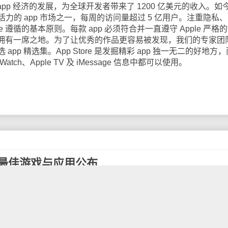
了 app 经济的发展，为全球开发者带来了 1200 亿美元的收入。如
力的 app 市场之一，每周的访问量超过 5 亿用户。注重隐私
re 遵循的基本原则。每款 app 必须符合并一直遵守 Apple 严格
上发布并拥有一席之地。为了让优秀的作品更容易被发现，我们的专家团
pp 精选集。App Store 是发掘精彩 app 独一无二的好地方
e Watch、Apple TV 及 iMessage 信息中都可以使用。
19年度最佳游戏与应用公布
今日公布了2019年度"Google Play最佳作品"，包括最佳
佳电子书等。
带我们探索不同的世界，为我们开拓全新视野。这里的图书、
外，还有由广大粉丝投票选出的'用户选择奖'获奖作品。"