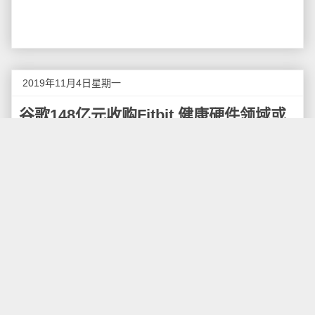
2019年11月4日星期一
谷歌148亿元收购Fitbit 健康硬件领域或
将迎来巨头之战
据外媒报道称，美国当地时间11月1日，谷歌母公
司Alphabe（字母表）发布公告称，谷歌Alphabe将以21
亿美元（折合人民币约148亿元）价格收购美国可穿戴
设备制造商Fitbit，预计在2020年完成，这意味着谷歌正
式向健康类可穿戴设备领域进行布局。
据介绍，可穿戴设备制造商Fitbit于2007年成立，全
球范围内使用Fitbit产品活跃用户约2800万，随着以苹果
iWatch为代表品牌智能手表加入，让Fitbit面临一个不确
定的未来。有分析师认为，谷歌与Fitbit交易如果完成，