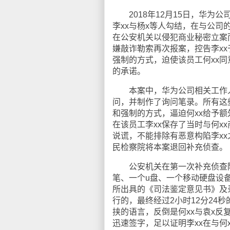
2018年12月15日，华为
李xx与杨x等人勾结，在与公
在公安机关以侵犯商业秘密立案而
嫌敲诈勒索再次报案，控告李xx
强制的方式，迫使该员工何xx
的承诺。
本案中，华为公司相关工作人员
问，并制作了询问笔录。所有这
和强制的方式，逼迫何xx给予额
在该员工李xx保存了当时与何x
说谎，不能排除有恶意构陷李x
民检察院将本案退回补充侦查。
公安机关在第一次补充侦查阶
笔、一个u盘、一个移动硬盘设
所出具的《司法鉴定意见书》及
行的，最终经过2小时12分24
挟的语言，反倒是何xx与袁x反
迅速签字，足以证明李xx在与何