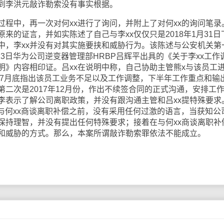
受到李洪元敲诈勒索没有事实根据。
中，再一次对何xx进行了询问，并附上了对何xx的询问笔录
原来的证言，并如实陈述了自己与李xx仅仅只是2018年1月31日
中，李xx并没有对其实施要挟和威胁行为。该陈述与公安机关第
13日华为公司逆变器管理部HRBP吕辉平出具的《关于李xx工作
明》内容相印证。吕xx在说明中称，自己协助主管熊x与该员工
年7月底指出该员工业务不足以及工作调整，下半年工作重点和输
二次是2017年12月份，作出不续签合同的正式沟通，安排工
李表示了解公司离职政策，并没有跟沟通主管和吕xx提特殊要求
31日与何xx商谈离职补偿之前，没有采用任何过激的语言，当获知公
保持理智，并没有提出任何特殊要求；接着在与何xx商谈离职补
挟和威胁的方式。那么，本案所谓敲诈勒索罪依法不能成立。