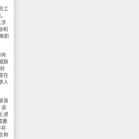
员工
偿。
以涉
胁和
离职
的询
威胁
。好
是在
求人
录音
，该
上进
或要
容并
言称