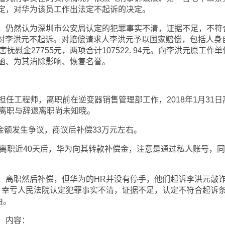
定，对华为该员工作出法定不起诉的决定。
仍然认为深圳市公安局认定的犯罪事实不清，证据不足，不符
决定对李洪元不起诉。对赔偿请求人李洪元予以国家赔偿，包括人身
损害抚慰金27755元，两项合计107522. 94元。向李洪元原工作
函、为其消除影响、恢复名誉。
担任工程师，离职前在逆变器销售管理部工作，2018年1月31日
动离职与辞退离职尚未知晓。
额发生争议，商议后补偿33万元左右。
元离职近40天后，华为向其转款补偿金，注意是通过私人账号，
离职然后补偿，但华为的HR并没有停手，他们起诉李洪元敲
拘留，幸亏人民法院认定犯罪事实不清，证据不足，认定不符合起诉
由。
）内容：