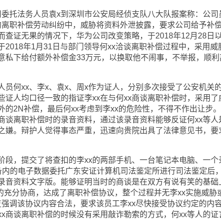
公司委托法务人员袁x到深圳市公安局经侦支队八大队报案称：公司
司的离职补偿劳动纠纷中，威胁将资料外泄披露，要求公司给予补
查证无果的情况下，华为公司改变策略，于2018年12月28日
于2018年1月31日与部门领导何xx洽谈离职补偿过程中，采用威
同意私下给付额外补偿金33万元，以换取他不闹事，不举报，顺利
何xx、李x、袁x、周x作为证人，分别多次接受了公安机关
些证人均口径一致的指证李xx在与何xx商谈离职补偿时，采用了
外的2N补偿，最后何xx考虑到李xx的危险性，不得不作出让步
x商谈离职补偿时的录音资料，通过该录音资料能够反证何xx等人
x之嫌。辩护人觉得事态严重，迅速向贵院出具了法律意见书，要
段，提交了将查扣的李xx的两部手机、一台笔记本电脑、一个
备内的电子数据委托广东安证计算机司法鉴定所进行司法鉴定后
录音资料文字版。能够证明当时的商谈是在双方有说有笑的基础
秒的充分协商，达成了离职补偿协议，整个过程并无李xx实施威胁
复强调该协议内容合法，要求该员工李xx尽快接受协议约定的内
xx商谈离职补偿的时候没有采用敲诈勒索的方式，何xx等人的证