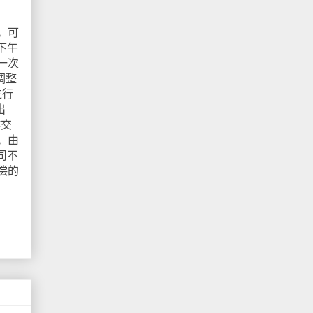
。可
下午
一次
调整
进行
出
作交
。由
司不
偿的