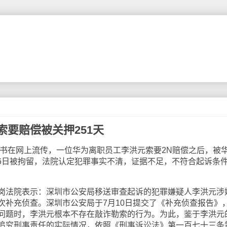
索要赔偿被关押251天
书在网上流传，一位华为离职员工李洪元索要2N赔偿之后，被
月16日被拘留，法院认定犯罪事实不清，证据不足，不符合起诉条
法院表示：深圳市公安局移送审查起诉的犯罪嫌疑人李洪元涉
次补充侦查。深圳市公安局于7月10日提交了《补充侦查报告》
问题时，李洪元根本不存在敲诈勒索的行为。为此，鉴于李洪元
追究刑事责任的实际情况，依照《刑事诉讼法》第一百七十三条