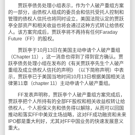
贾跃亭债务处理小组表示，作为个人破产重组方案
的一部分，由债权人组成的委员会和信托受托人控制和
管理的债权人信托也将同时设立，美国法院认定的贾跃
亭全部资产和相关收益也将会通过这种方式转让给债权
人。该方案完成后，贾跃亭将不再持有任何Faraday
Future（FF）的股权。
贾跃亭于10月13日在美国主动申请个人破产重组
（Chapter 11），这一消息也得到了得到官方确认。贾
跃亭债务处理小组在发布的《有关贾跃亭先生个人破产
重组及成立债权人信托的声明》（以下简称声明）中表
示，贾跃亭已于美国当地时间10月13日根据美国相关法
律第11章（chapter 11）主动申请个人破产重组。
FF发表声明称，贾跃亭个人破产重组方案完成后，
贾跃亭把个人所持有的全部FF股权和相关收益权转让给
债权人，个人担保义务和债务得以解除，从而可以回国
推动和落实FF中美双主场战略，这对FF成功融资和未来
IPO都是重大利好，尤其对FF中国业务的快速发展意义
重大。