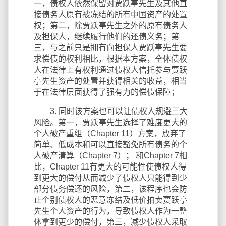
一，债权人依然保留对贾跃亭先生及其他直
接债务人原有被冻结的所有中国资产的处置
权；第二，除贾跃亭先生之外的原有债务人
及担保人，继续履行他们的还债义务；第
三，与之前只是拥有向担保人贾跃亭先生要
求偿债的权利相比，根据本方案，全体债权
人在法律上有权利通过债权人信托参与贾跃
亭先生资产的处置并获得相关的收益，相当
于在法律层面获得了强有力的偿债保障；
3. 同时该方案也可以让债权人规避三大
风险。第一，贾跃亭先生选择了难度更大的
个人破产重组（Chapter 11）方案，放弃了
简单、低成本和可以直接豁免所有债务的个
人破产清算（Chapter 7）； 和Chapter 7相
比，Chapter 11有更大的可能性使债权人得
到更大的偿付从而减少了债权人只能得到少
部分债务偿还的风险，第二，该程序也会防
止个别债权人的恶意冻结及低价拍卖贾跃亭
先生个人资产的行为，导致债权人作为一整
体拿到更少的偿付，第三，减少债权人采取