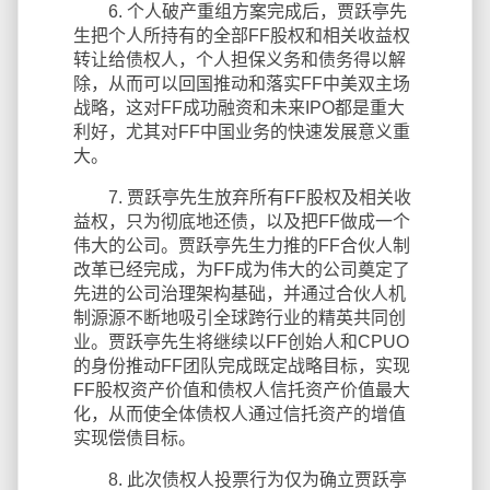
6. 个人破产重组方案完成后，贾跃亭先
生把个人所持有的全部FF股权和相关收益权
转让给债权人，个人担保义务和债务得以解
除，从而可以回国推动和落实FF中美双主场
战略，这对FF成功融资和未来IPO都是重大
利好，尤其对FF中国业务的快速发展意义重
大。
7. 贾跃亭先生放弃所有FF股权及相关收
益权，只为彻底地还债，以及把FF做成一个
伟大的公司。贾跃亭先生力推的FF合伙人制
改革已经完成，为FF成为伟大的公司奠定了
先进的公司治理架构基础，并通过合伙人机
制源源不断地吸引全球跨行业的精英共同创
业。贾跃亭先生将继续以FF创始人和CPUO
的身份推动FF团队完成既定战略目标，实现
FF股权资产价值和债权人信托资产价值最大
化，从而使全体债权人通过信托资产的增值
实现偿债目标。
8. 此次债权人投票行为仅为确立贾跃亭