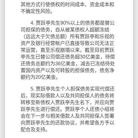
其他方式行使债权的时间成本、资金成本和
不确定性风险。
4. 贾跃亭先生90%以上的债务都是替公
司担保的债务，自从被某债权人超额冻结
（远远大于欠债总额）所有贾跃亭和乐视的
资产及银行经营帐户已直接导致公司无法正
常运营，直至乐视崩塌以来，截至目前贾跃
亭先生已替公司偿还债务超30亿美金，待偿
还债务总额约为36亿美金，减去已冻结待处
置国内资产以及可转股的担保债务，债务净
额约为20亿美金。
5. 贾跃亭先生个人担保债务实现代偿还
后，现实际借款人以及共同担保人的债务将
转移至新债权人贾跃亭先生名下，并应向贾
跃亭先生进行偿还。贾跃亭个人还债小组将
会在下一步与相关借款人及共同担保人签署
向贾跃亭先生的还款协议，并希望各方予以
配合及支持。