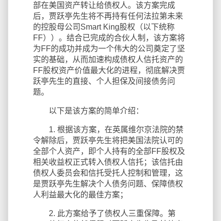
部在美国资产转让给债权人。该方案完成
后，贾跃亭先生将不再持有任何法拉第未来
的控股母公司Smart King股权（以下统称
FF））。结合已完成的合伙人制，该方案将
为FF的成功并成为一个伟大的公司奠定了坚
实的基础，从而加速构成债权人信托资产的
FF股权资产价值最大化的进程，彻底解决贾
跃亭先生的直接、个人担保及间接债务问
题。
以下是该方案的简单介绍：
1. 根据该方案，在英属维尔京法院的禁
令解除后，贾跃亭先生将把美国法院认可的
全部个人资产，即个人持有的全部FF股权及
相关收益权正式转入债权人信托；该信托由
债权人委员会和信托受托人控制和管理，这
是贾跃亭先生解决个人债务问题、保障债权
人利益最大化的最佳方案；
2. 此方案给予了债权人三重保障。第