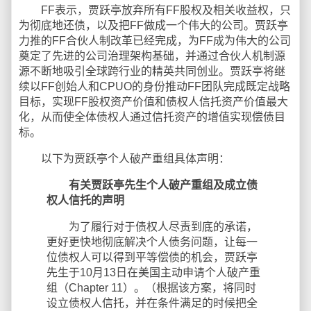
FF表示，贾跃亭放弃所有FF股权及相关收益权，只
为彻底地还债，以及把FF做成一个伟大的公司。贾跃亭
力推的FF合伙人制改革已经完成，为FF成为伟大的公司
奠定了先进的公司治理架构基础，并通过合伙人机制源
源不断地吸引全球跨行业的精英共同创业。贾跃亭将继
续以FF创始人和CPUO的身份推动FF团队完成既定战略
目标，实现FF股权资产价值和债权人信托资产价值最大
化，从而使全体债权人通过信托资产的增值实现偿债目
标。
以下为贾跃亭个人破产重组具体声明：
有关贾跃亭先生个人破产重组及成立债
权人信托的声明
为了履行对于债权人尽责到底的承诺，
更好更快地彻底解决个人债务问题，让每一
位债权人可以得到平等偿债的机会，贾跃亭
先生于10月13日在美国主动申请个人破产重
组（Chapter 11）。（根据该方案，将同时
设立债权人信托，并在条件满足的时候把全