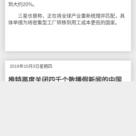
到大约20%。
三星也曾称，正在将全球产业重新梳理并匹配，具
体举措为将密集型工厂转移到用工成本更低的国家。
2019年10月3日星期四
推特再度关闭四千个散播假新闻的中国
账号
美国社交媒体推特（Twitter）9月月20日宣布，关闭
一批来自中国和其他地区的推特账号，这4000多个中国
账号被指"背后有国家操纵"遭永久关停（permanently
suspended）。除中国账号外，此次推特的删号行动还
波及包括西班牙、沙特阿拉伯、厄瓜多尔、阿联酋等地
区，理由皆是被发现"有政府背景"。