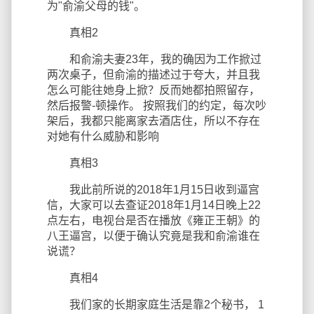
为"俞渝父母的钱"。
真相2
和俞渝夫妻23年，我的确因为工作掀过
两次桌子，但俞渝的描述过于夸大，并且我
怎么可能往她身上掀？反而她都拍照留存，
然后报警-顿操作。 按照我们的约定，每次吵
架后，我都只能离家去酒店住，所以不存在
对她有什么威胁和影响
真相3
我此前所说的2018年1月15日收到逼宫
信，大家可以去查证2018年1月14日晚上22
点左右，电视台是否在播放《雍正王朝》的
八王逼宫，以便于确认究竟是我和俞渝谁在
说谎？
真相4
我们家的长期家庭生活是靠2个秘书， 1