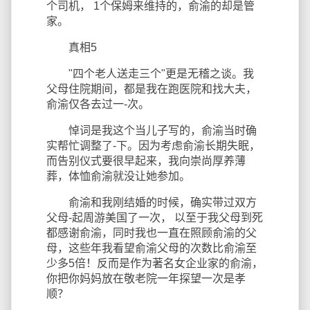
个司机， 1个保姆来维持的，俞渝的却是管
家。
真相5
"四个老人送走三个"更是无稽之谈。我
父母住院期间，都是我在跑医院和找大夫，
俞渝仅各去过一-次。
悼词是我这个当儿子写的，俞渝当时确
实帮忙调整了-下。因为考虑俞渝长期失眠，
而告别仪式要很早起来，我向崇尚厚养薄
葬，体恤俞渝就没让她参加。
俞渝和我刚结婚的时候，确实带过双方
父母-起周游美国了一次， 以至于我父母到死
都感谢俞渝，同时我也一直在照顾俞渝的父
母，这些年我看望俞渝父母的次数比俞渝至
少多5倍！反而是作为著名女企业家的俞渝，
你把你妈妈放在敬老院一年探望一次是孝
顺？