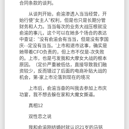
合同条款的谈判。
从谈判开始，俞渝渗透入当当经营，开
始行使"女主人"权利，但是也只是长期分管
财务和人力。当当每次的业务大战压根就没
俞渝的事儿，这个可以在她多个场合的表达
中查证："没有俞渝会有当当，但是没有李国
庆- -定没有当当。'上市和退市这事，确实是
她带着CFO负责的，但上市不仅是-次失败
的。上市，也是弓发我和大摩女大战的根本
原因。（定价严重被低估，直接导致我们融
资较少，反而错过了后面的电商补贴大战的
机会，第-家上市沦落到现在的境况
上市后，俞渝当奋的叫我去参加上市庆
功宴，我不想去躲在家和大魔女撕逼。
真相12
双性恋之说
我和俞渝刚结婚时就认识21岁的马铭