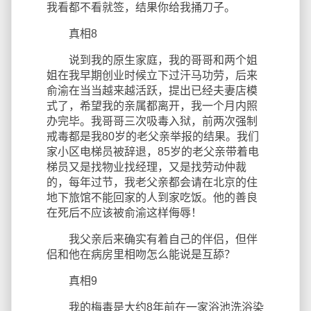
我看都不看就签，结果你给我捅刀子。
真相8
说到我的原生家庭，我的哥哥和两个姐
姐在我早期创业时候立下过汗马功劳，后来
俞渝在当当越来越活跃，提出已经夫妻店模
式了，希望我的亲属都离开，我一个月内照
办完毕。我哥哥三次吸毒入狱，前两次强制
戒毒都是我80岁的老父亲举报的结果。我们
家小区电梯员被辞退，85岁的老父亲带着电
梯员又是找物业找经理，又是找劳动仲裁
的，每年过节，我老父亲都会请在北京的住
地下旅馆不能回家的人到家吃饭。他的善良
在死后不应该被俞渝这样侮辱！
我父亲后来确实有着自己的伴侣，但伴
侣和他在病房里相吻怎么能说是互舔？
真相9
我的梅毒是大约8年前在一家浴池洗浴染