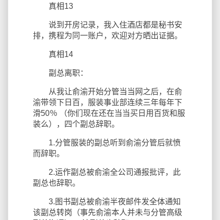
真相13
说到开房记录，我入住酒店都是秘书安
排，携程为同一账户，欢迎对方晒出证据。
真相14
副总离职：
从我让俞渝开始分管当当网之后，在俞
渝带领下日百，服装事业部连续三年每年下
滑50％ （你们现在还在当当买日用百货和服
装么），四个副总辞职。
1.分管服装的副总听到俞渝分管后就愤
而辞职。
2.运作副总被俞渝全公司通报批评，此
副总也辞职。
3.图书副总被俞渝半夜邮件发全体通知
该副总转岗（事先俞渝本人并未与分管高级