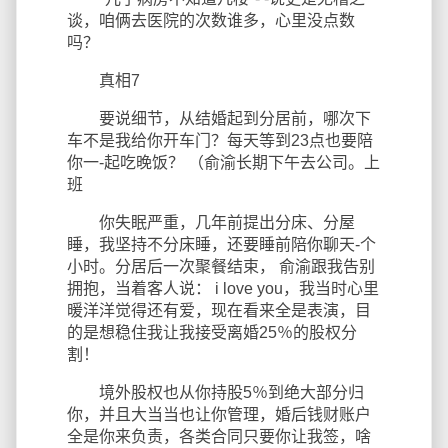
谈，咱俩去医院的次数谁多，心里没点数
吗？
真相7
要说细节，从结婚起到分居前，哪次下
车不是我给你开车门？每天等到23点也要陪
你一-起吃晚饭？ （俞渝长期下午去公司。上
班
你失眠严重，几年前提出分床、分屋
睡，我坚持不分床睡，还要睡前陪你聊天-个
小时。分居后一次聚餐结束， 俞渝跟我告别
拥抱，当着客人说： i love you，我当时心里
暖洋洋觉得还有爱，现在看来全是表演，目
的是想稳住我让我接受离婚25％的股权分
割！
境外股权也从你持股5％到绝大部分归
你，并且大当当也让你管理，婚后钱财账户
全是你来负责，各类合同只要你让我签，啥