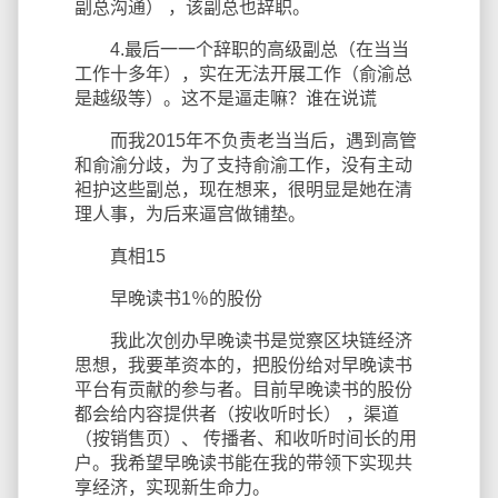
副总沟通） ，该副总也辞职。
4.最后一一个辞职的高级副总（在当当
工作十多年），实在无法开展工作（俞渝总
是越级等）。这不是逼走嘛？谁在说谎
而我2015年不负责老当当后，遇到高管
和俞渝分歧，为了支持俞渝工作，没有主动
袒护这些副总，现在想来，很明显是她在清
理人事，为后来逼宫做铺垫。
真相15
早晚读书1％的股份
我此次创办早晚读书是觉察区块链经济
思想，我要革资本的，把股份给对早晚读书
平台有贡献的参与者。目前早晚读书的股份
都会给内容提供者（按收听时长） ，渠道
（按销售页）、 传播者、和收听时间长的用
户。我希望早晚读书能在我的带领下实现共
享经济，实现新生命力。