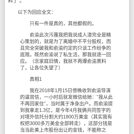
料了"。
以下为回应全文：
只有一件是真的，其他都假的。
俞渝此次污蔑我把我说成人渣完全是精
心策划的，就是为了离婚中不平分股权，而
且完全突破我和俞渝约定的只谈工作纷争的
底限。既然俞渝说了私生活，那我就逐一回
应。（念家庭旧情，我就不再爆俞渝黑料
了，让各位失望了）
真相1
我在2018年1月15日傍晚收到俞渝导演
的逼宫信，一小时后就发微信给她："我从此
不再回家住"，当时属于净身出户。而俞渝提
到我拿走1.3亿，是今年4月我俩共同签字的
对境外信托分割大约1800万美金（其实我有
权把3000多万美金全部转走），这部分钱是
当当赴美上市股份出让的金钱，不能称之