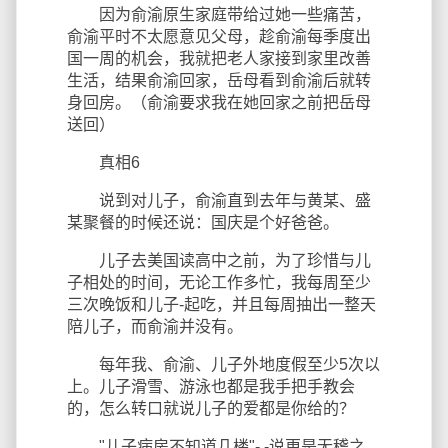
因为俞渝原生家庭带给过她一些痛苦，
俞渝平时不太愿意见父母，趁俞渝每季度出
国一周的机会，我就把老人家接到家里改善
生活，结果俞渝回家，岳母看到俞渝后就转
身回房。（俞渝要求我在她回家之前把岳母
送回）
真相6
说到对儿子，俞渝直到去年与黄某、盛
某聚餐的时候还说：国庆是个好爸爸。
儿子去美国读高中之前，为了珍惜与儿
子相处的时间，无论工作多忙，我每周至少
三次晚饭和儿子-起吃，并且每周抽出一整天
陪儿子，而俞渝并没有。
每年我、俞渝、儿子外地度假至少5次以
上。儿子滑雪、游泳也都是我手把手教会
的，怎么转口就说儿子的爱都是你给的？
"儿子病房不知道几楼"- -说更是无稽之