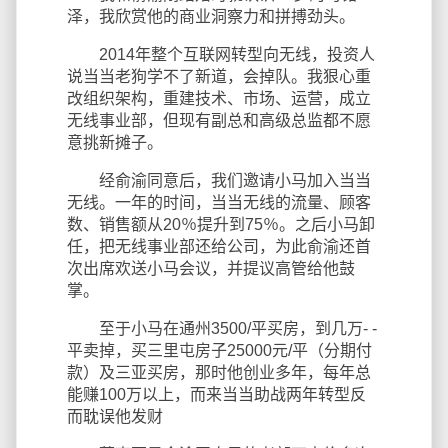
泽，我欣赏他的商业洞察力和拼搏劲头。
2014年整个互联网转型向无线，投资人
说当当老狗学不了新道，会掉队。我狠心重
改组织架构，重建技术、市场、运营，成立
无线事业部，但现有副总和高级总监都不愿
意挑新摊子。
经俞渝同意后，我们邀请小马加入当当
无线。一年的时间，当当无线的流量、顾客
数、销售额从20％提升到75％。之后小马卸
任，把无线事业部还给公司，为此俞渝还首
次出席欢送小马会议，并提议高管给他鼓
掌。
至于小马在通州3500/平买房，到几万- -
平卖掉，买三里屯房子25000元/平（分期付
款）及三亚买房，那时他创业多年，每年总
能赚100万以上，而来当当助战两年转型反
而耽误他发财