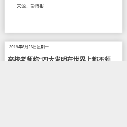
来源：彭博报
2019年8月26日星期一
高校老师称“四大发明在世界上都不领
先”遭停课两年
近日，电子科大因处罚一位老师而引起网络热议。
今年6月中旬，电子科技大学自动化工程学院的一位副教
授郑文锋，在课程QQ群"创新的本质2019"内发表言论，
称"中国古代没有实质上的创新"、"别总去翻给老祖宗编
出来的优越感，四大发明在世界上都不领先"。
之后，有学生将聊天记录截图发布在知乎上，引起
社会关注和讨论，并登上了知乎热榜。