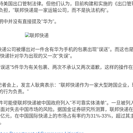
美国出口管制法律。但他们认为，目前构建和实施的《出口管
负担，"联邦快递是一家运输公司，而不是执法机构"。
中并没有直接提及"华为"。
递公司被爆出对一件含有华为手机的包裹出现"误送"。而这也是
邦快递针对华为出现的又一次"失误"。
送"5件华为有关包裹、两次不承认又两次道歉，这样的操作在
者会上，发言人耿爽表示："联邦快递作为一家大型跨国企业，
的行为负责。"
能使联邦快递被中国政府列入"不可靠实体清单"。一旦被列入
会面对失去中国市场的风险。据国金证券研究所测算，联邦快递
0亿元，在中国国际快递上的市场占有率约为31%-33%，超过其
。