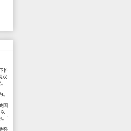
下帷
美双
税。
为。
美国
所以
。"
他强