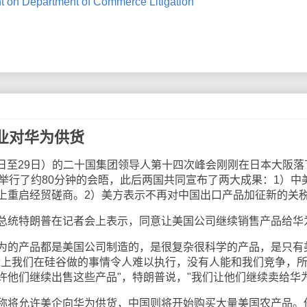
 on Department of Commerce Litigation
业对华为供货
7日至29日）的二十国集团领导人第十四次峰会刚刚在日本大阪落
举行了约80分钟的会晤，此后两国共同宣布了两大成果：1）中
上重启经贸磋商。2）美方表示不再对中国出口产品加征新的关
统特朗普在记者会上表示，同意让美国公司继续销售产品给华
的产品都是美国公司制造的，是很复杂很科学的产品，是只有
际上我们在硅谷做的事情令人难以执行，没有人能和我们竞争，
许他们继续出售这些产品"，特朗普说，"我们让他们继续卖给华为
将允许美企向华为供货，中国则将开始购买大量美国农产品。