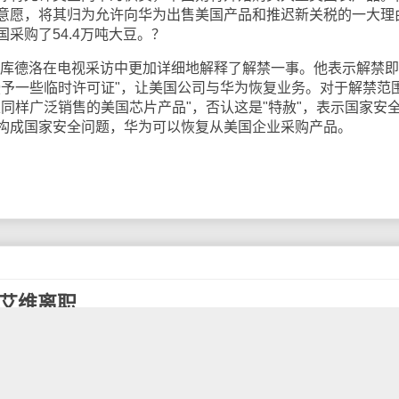
意愿，将其归为允许向华为出售美国产品和推迟新关税的一大理
采购了54.4万吨大豆。？
库德洛在电视采访中更加详细地解释了解禁一事。他表示解禁即
授予一些临时许可证"，让美国公司与华为恢复业务。对于解禁范
同样广泛销售的美国芯片产品"，否认这是"特赦"，表示国家安
构成国家安全问题，华为可以恢复从美国企业采购产品。
·艾维离职
计官乔纳森·艾维（Jony Ive）拟于今年晚些时候离职，新建
维已在苹果公司供职近30年，在该公司从iMac到iPod、再到iPho
留下了自己的印记。