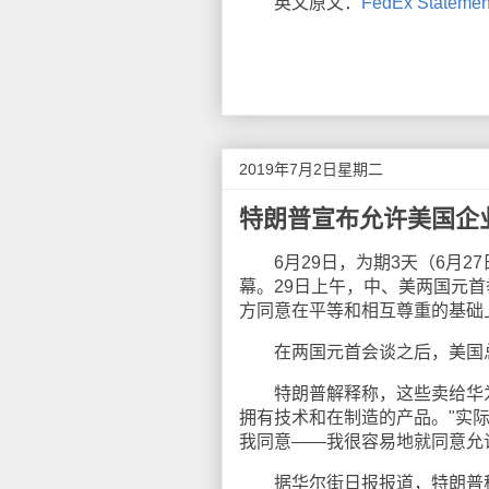
英文原文：
FedEx Statement
2019年7月2日星期二
特朗普宣布允许美国企
6月29日，为期3天（6月2
幕。29日上午，中、美两国元首
方同意在平等和相互尊重的基础
在两国元首会谈之后，美国总
特朗普解释称，这些卖给华为
拥有技术和在制造的产品。"实
我同意——我很容易地就同意允
据华尔街日报报道，特朗普称