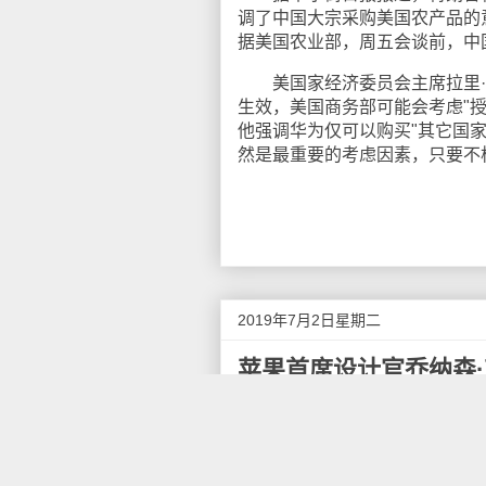
调了中国大宗采购美国农产品的
据美国农业部，周五会谈前，中国
美国家经济委员会主席拉里·
生效，美国商务部可能会考虑"
他强调华为仅可以购买"其它国家
然是最重要的考虑因素，只要不
2019年7月2日星期二
苹果首席设计官乔纳森
6月28日消息，苹果公司首席设
名为LoveFrom的创意公司。艾
Apple Park的各种产品上都