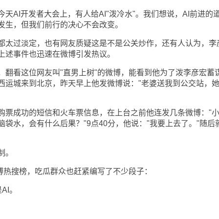
I开发者大会上，有人给AI"泼冷水"。我们想说，AI前进的
发生，但我们前行的决心不会改变。
太过淡定，也有网友质疑这是不是公关炒作，还有人认为，李
上述事件也迅速在微博引发热议。
看这位网友叫"直男上树"的微博，能看到他为了泼李彦宏蓄
西运城来到北京，昨天早上他发微博说："老婆送我到公交站，
票成功的短信和火车票信息，在上台之前他连发几条微博："
袋水，会有什么后果？"9点40分，他说："我要上去了。"随后
制。
博热搜榜，吃瓜群众也赶紧编写了不少段子：
AI。
：