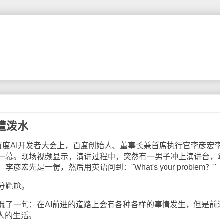
遭泼水
年百度AI开发者大会上，百度创始人、董事长兼首席执行官李彦宏
一幕。现场视频显示，演讲过程中，突然有一男子冲上演讲台，
先是一愣，然后用英语问到："What's your problem？"
分尴尬。
一句：在AI前进的道路上会有各种各样的事情发生，但是前
人的生活。