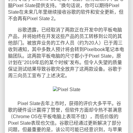
脑Pixel Slate提供支持。"换句话说，你可以期待Pixel
Slate在未来几年里继续接收谷歌的软件和安全更新，但
不会再有Pixel Slate 2。
谷歌透露，已经取消了两款正在开发中的平板电脑
产品，并将始终在开发这些产品的员工转移到公司的其
他部门。被放弃业务的工作人员（约为20人）已于周三
收到通知，其中多数人预计将会转到Pixelbook笔记本电
脑团队。这两款平板电脑的尺寸都小于Pixel Slate，原
计划在"2019年后的某个时候"发布。但令人失望的质量
保证测试结果导致谷歌完全放弃了这两款设备。谷歌于
周三向员工宣布了上述决定。
Pixel Slate去年上市时，获得的评价大多平平。谷
歌的硬件设计赢得了赞誉，但软件方面却令热不甚满意
（Chrome OS在平板电脑上表现不佳），而低价版的
Pixel Slate表现也欠佳。谷歌已经通过更新解决了部分
问题，但最重要的是，该公司可能已经意识到，与苹果