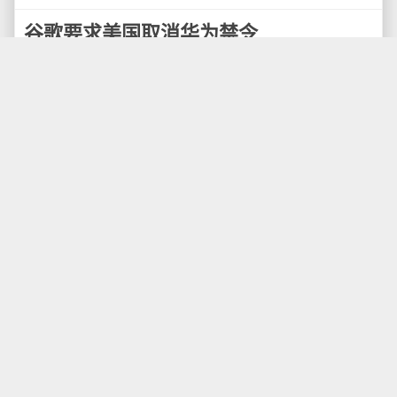
谷歌要求美国取消华为禁令
英国《金融时报》援引消息人士称，称Google正在
游说特朗普政府对华为的出口禁止令，争取进一步延迟
实施，甚至完全豁免。Google警告称，如果美国政府继
续推动扩大针对华为技术有限公司的禁令，就面临国家
安全受损的风险。
预计制裁措施短期内将令华为受损，但业内人士
称，这可能迫使华为--及其他中国企业--通过开发更多自
有技术来自力更生，长期内将损害到谷歌等美国企业的
主导地位。
金融时报援引了解谷歌游说行动的人士称，谷歌尤
其担心无法更新华为智能手机的安卓操作系统，称这将
促使华为开发自有软件。报导称，谷歌称，经华为修改
后的安卓操作系统更容易受到攻击。
Google没有进一步对此作出回应，但面向媒体给出
此事声明：