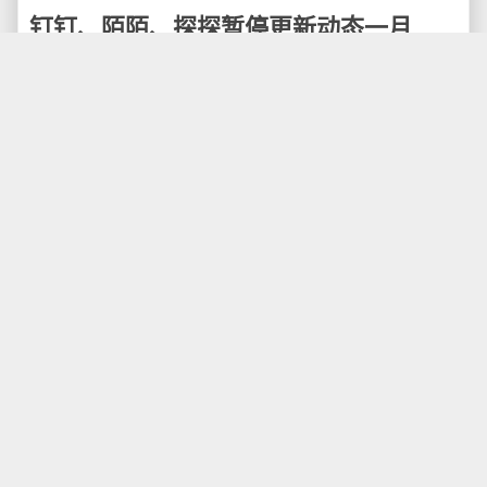
钉钉、陌陌、探探暂停更新动态一月
钉钉、探探、陌陌分别发布公告称，软件中类似"朋
友圈"功能的社区、动态、朋友圈功能将暂停更新一个
月。此前，陌陌旗下全资子公司先后被安卓应用商店和
苹果应用商店下架，也就是说无法新增用户下载，只能
维护现有用户。
5月11日，钉钉社区发布公告称，近期，钉钉社区
出现了违规的内容，根据有关管理部门整改要求，将于
2019年5月11日 00：00起暂停更新一个月。整改期间，
将对违规信息进行清理，同时对产品管理进行功能升
级。
5月11日，陌陌在其官方账号发布公告称，自5月11
日0时至6月11日0时暂停动态功能，深入开展自查自
纠，严格审核。作为此次自查工作的重点，在2019年5
月11日至2019年6月11日期间，陌陌将暂时性的关闭用
户发布动态（社交新闻流）的功能。
探探在其"朋友圈"发布通知称，为了加强落实内容