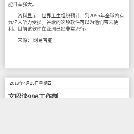
能日益强大。
资料显示，世界卫生组织预计，到2055年全球将有
九亿人听力受损。谷歌的这项软件可以为他们带去便
利。目前该软件在亚洲已经非常流行。
来源： 网易智能
2019年4月25日星期四
文昭谈996工作制
油管上的"文昭谈古论今"视频节目对996工作制进行
了一些评论，做为一个关于政论和时事领域评论做的较
为专业的自媒体，从另一个角度来探讨了996工作制的
看到，先摘录部分内容，供大家参考。