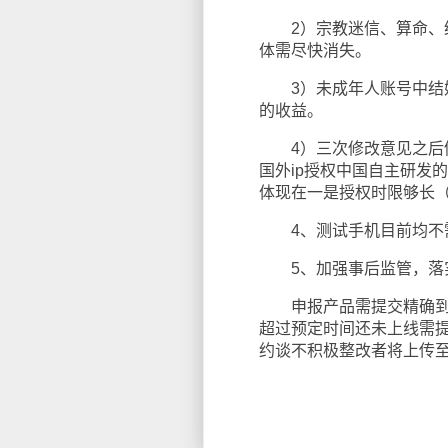
2）宗教迷信、算命、绿
体需尽快消失。
3）未成年人账号中结婚
的收益。
4）三次修改意见之后仍
国外ip授权中国自主研发
体现在一是授权时限够长
4、测试手机目前均不需
5、加强事后监管，落
申报产品需提交精确到月
超过预定时间还未上线需
约谈不积极整改者将上传