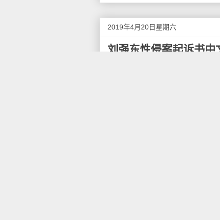
2019年4月20日星期六
刘强东性侵案起诉书中
4月16日，刘强东性侵案女主Ji
公开了自己的姓名。起诉书中完
与人身侵犯、非法拘禁、基于性
责任主张。
版权说明：译本采用署名-非商业性
者：助力Jingyao翻译小组。完
原告JINGYAOLIU现通过其委
Inc。， 一家外国营利性公司，
案件当事人，管辖权和受理
1。 本诉状事关一起性侵害案
此在本法院司法管辖范围内。