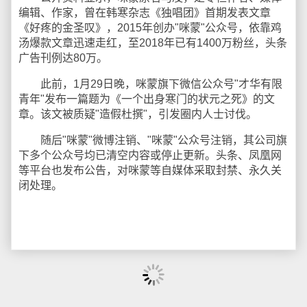
编辑、作家，曾在韩寒杂志《独唱团》首期发表文章
《好疼的金圣叹》，2015年创办"咪蒙"公众号，依靠鸡
汤爆款文章迅速走红，至2018年已有1400万粉丝，头条
广告刊例达80万。
此前，1月29日晚，咪蒙旗下微信公众号"才华有限
青年"发布一篇题为《一个出身寒门的状元之死》的文
章。该文被质疑"造假杜撰"，引发圈内人士讨伐。
随后"咪蒙"微博注销、"咪蒙"公众号注销，其公司旗
下多个公众号均已清空内容或停止更新。头条、凤凰网
等平台也发布公告，对咪蒙等自媒体采取封禁、永久关
闭处理。