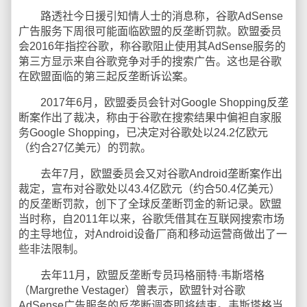
路透社今日援引知情人士的消息称，谷歌AdSense
广告服务下周很可能面临欧盟的反垄断罚款。欧盟委员
会2016年指控谷歌，称谷歌阻止使用其AdSense服务的
第三方显示来自谷歌竞争对手的搜索广告。这也是谷歌
在欧盟面临的第三起反垄断诉讼案。
2017年6月，欧盟委员会针对Google Shopping反垄
断案作出了裁决，称由于谷歌在搜索结果中偏袒自家服
务Google Shopping，已决定对谷歌处以24.2亿欧元
（约合27亿美元）的罚款。
去年7月，欧盟委员会又对谷歌Android垄断案作出
裁定，宣布对谷歌处以43.4亿欧元（约合50.4亿美元）
的反垄断罚款，创下了全球反垄断罚金的新记录。欧盟
当时称，自2011年以来，谷歌凭借其在互联网搜索市场
的主导地位，对Android设备厂商和移动运营商做出了一
些非法限制。
去年11月，欧盟反垄断专员玛格丽特·韦斯塔格
（Margrethe Vestager）曾表示，欧盟针对谷歌
AdSense广告服务的反垄断调查即将结束。韦斯塔格当