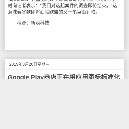
时向记者表示："我们对这起案件的调查即将结束。"这
意味着谷歌即将面临欧盟的又一笔巨额罚款。
稿源：新浪科技
2019年3月20日星期三
Google Play商店正在将应用图标标准化
谷歌宣布，在设计应用程序图标时，向Google Play
商店提交应用程序的开发者必须满足一定的规格要求。
该规范将迫使开发人员在接下来的几个月内更新其应用
图标以改善Google Play商店的体验。根据新计划，图标
尺寸将保持在512 x 512，但不再允许透明背景。
Android和Chrome操作系统上的Google Play会自动