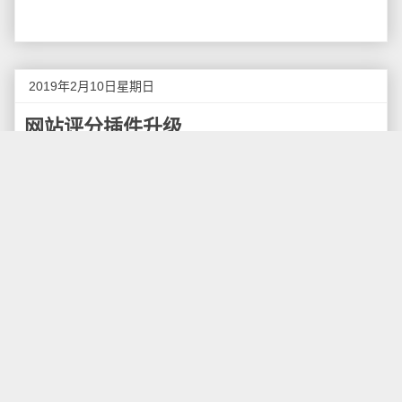
2019年2月10日星期日
网站评分插件升级
这两天把原先系统的投票评分插件也一一升级了，
升级的过程还算顺利，最终文章和评论都可以评分了，
这样，稍后我就可以制作"评分最高的文章"和"评分最高
的评论"两个侧栏了，这两个插件升级的过程还算有点复
杂，这里记录一下。
原有的
文章评分插件
，采用的是5分评分，感觉体验
不好，用户要思考到底是打从1分还是打5分，考虑太
多，这次直接替换为"顶一下"、"踩一下"两种，相当于只
用打1分或5分，简单多了。
当然，原有的评分数据不能丢，我这里也做了一个
转换，原有评分插件记录了分数值和投票次数两个参