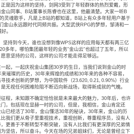
，正是因为这样的坚持，剑网3受到了年轻群体的热烈爱戴，形
金山同事、B站董事长陈睿也在这里，他最清楚。大家一听B
的灵魂歌手，凡是上B站的都知道，B站上有众多年轻用户基于
们金山永远跟时代同频共振。大型武侠RPG的梦想，邹涛和一
越好。
，坚持到今天，谁也没想到像WPS这样的应用每天都有两三亿
了20多年，哪怕集团最年轻的业务"金山云"也超过了五年，所以
，愿意坚持的公司，这样的公司才能走得足够远。
起，一起庆祝金山集团30岁的生日，当我们说到金山的时
年来璀璨的历史，30年来辉煌的成绩和30年来的各种不容易，
术创新的梦想，为中国软件（23.620, 0.21, 0.90%）行业
，是无视任何困难险阻不断迈向新战场，取得新成就的气魄。
程，未知跟不确定恰恰就是未来最大的魅力，30年后，也许
关门，包括现在显赫一时的公司，但是，我相信，金山肯定还
山已经活了30年，金山懂活30年的秘诀，30年来，金山的历
人比我们更从骨子里重视技术，重视创新，尊重程序员，没有人
持，更善于不断转型不断突破，没有人比我们有更深厚的兄弟情
因为坚信，所以奋斗。今天在场的兄弟姐妹们，无论是曾经立下