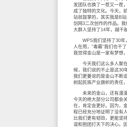
发团队也换了一茬又一茬
成了独特的文化。今天，前
站就鼓掌的，其实我是B站
剑网3二次创作的作品。我
大群人坚持了14年，越干
WPS我们坚持了30年
人在用，"毒霸"我们也干
我觉得金山是一家有梦想
今天我们这么多人聚在一
候，我们说的不止是这30
我们更要说的是金山不断追寻技
树起民族产业旗帜的责任
未来的金山，还有漫漫征
今天的绝大部分公司都会
在，肯定会更好。因为，金
程已经充分地证明了没有
比我们更有韧劲，更能坚
谊和抱团打天下的决心。