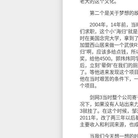
老大的这个文化。
第二个是关于梦想的故
2004年，14年前，当
们求职，这个小"海归"就
时在美国念完大学，拿到了
加盟西山居来做一个武侠R
归"啊，应该多给点钱，所
奖，给他4500。郭炜炜
后，立刻"晕倒"在我们的
了。等他进来发现这个项
他在当时艰苦的条件下，
个项目。
剑网3当时整个公司寄予
况下，如果没有人站出来
3就挂了。在这个时候，邹涛
2011年，改了两三年以
主要收入和利润来源，也成
当我们今天想一想的时候