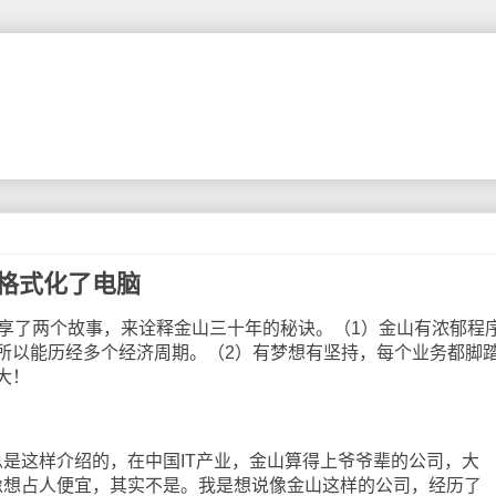
被格式化了电脑
了两个故事，来诠释金山三十年的秘诀。（1）金山有浓郁程
所以能历经多个经济周期。（2）有梦想有坚持，每个业务都脚
大！
这样介绍的，在中国IT产业，金山算得上爷爷辈的公司，大
像想占人便宜，其实不是。我是想说像金山这样的公司，经历了