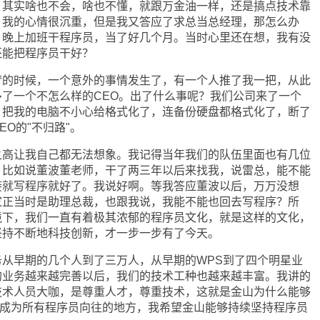
，其实啥也不会，啥也不懂，就跟万金油一样，还是搞点技术靠
，我的心情很沉重，但是我又答应了求总当总经理，那怎么办
，晚上加班干程序员，当了好几个月。当时心里还在想，我有没
还能把程序员干好？
时候，一个意外的事情发生了，有一个人推了我一把，从此
了一个不怎么样的CEO。出了什么事呢？我们公司来了一个
，把我的电脑不小心给格式化了，连备份硬盘都格式化了，断了
O的"不归路"。
让我自己都无法想象。我记得当年我们的队伍里面也有几位
，比如说董波董老师，干了两三年以后来找我，说雷总，能不能
接就写程序就好了。我说好啊。等我答应董波以后，万万没想
家正当时是助理总裁，也跟我说，我能不能也回去写程序？所
境下，我们一直有着极其浓郁的程序员文化，就是这样的文化，
坚持不断地科技创新，才一步一步有了今天。
早期的几个人到了三万人，从早期的WPS到了四个明星业
的业务越来越完善以后，我们的技术工种也越来越丰富。我讲的
技术人员大咖，是尊重人才，尊重技术，这就是金山为什么能够
，成为所有程序员向往的地方，我希望金山能够持续坚持程序员