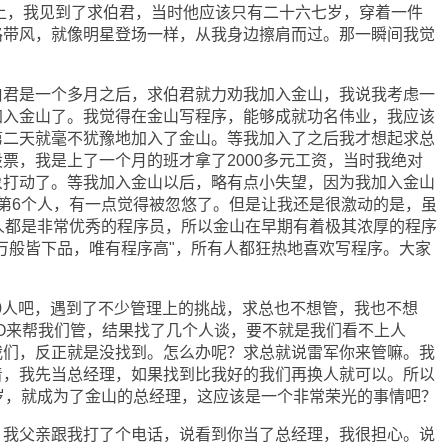
上，我见到了求伯君，当时他应该只有二十六七岁，穿着一件
路带风，就像明星登场一样，从我身边擦肩而过。那一瞬间我觉
是一个多月之后，求伯君就力劝我加入金山，我说我考虑一
加入金山了。我觉得在金山写程序，能够成就功名伟业，我应该
第二天就毫不犹豫地加入了金山。等我加入了之后我才想起求总
票，我是上了一个月的班才拿了2000多元工资，当时我绝对
象打动了。等我加入金山以后，略有点小失望，因为我加入金山
第6个人，有一点觉得被忽悠了。但是让我还是很激动的是，虽
人都是非常优秀的程序员，所以金山在早期有着极其浓厚的程序
万般皆下品，唯有程序高"，所有人都狂热地喜欢写程序。大家
0人吧，遇到了不少管理上的挑战，求总也不想管，我也不想
O来帮我们管，结果找了几个人谈，要不就是我们看不上人
我们，反正就是没找到。怎么办呢？求总就说雷军你来管嘛。我
着，我先当总经理，如果找到比我好的我们再换人就可以。所以
岁，就成为了金山的总经理，这应该是一个非常荣光的事情吧？
父亲跟我打了个电话，说看到你当了总经理，我很担心。说