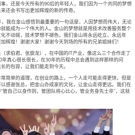
事，还是今天所有的90后的年轻人，我们因为一个共同的梦想
未来还会书写出更加辉煌的新的传奇。
，我在金山感悟到最重要的一句话是，人因梦想而伟大，无论
你就能成为一个伟大的人。金山的梦想就是用技术改善服务整个
文化不动摇，技术梦想不褪色，我们金山将永远屹立、永远年
更加辉煌！谢谢大家！谢谢今天到场的所有的兄弟姐妹们！
求伯君、张旋龙），在中国的IT产业，像这么三个合作走了
30年真心很长很长，在30年的历程中总会遇到这样那样的问
兄长的包容，让我们能走到今天。
简单的道理，在创业的路上，一个人走可能走得更快，但是
所以感谢张总，把金山办成家的文化，让金山走得更远。我们在
"管自己以身作则，管团队将心比心，管业务身先士卒"，这就