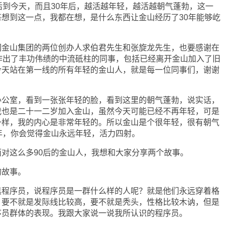
活到今天，而且30年后，越活越年轻，越活越朝气蓬勃，这一
想到这一点，我都在想，是什么东西让金山经历了30年能够屹
山集团的两位创办人求伯君先生和张旋龙先生，也要感谢在
作出了丰功伟绩的中流砥柱的同事，包括已经离开金山加入了旧
今天站在第一线的所有年轻的金山人，就是每一位同事们，谢谢
室，看到一张张年轻的脸，看到这里的朝气蓬勃，说实话，
我也是二十一二岁加入金山，虽然今天可能已经不再年轻，可是
一样，我的内心是非常年轻的。所以金山是个很年轻，很有朝气
年，你会觉得金山永远年轻，活力四射。
这么多90后的金山人，我想和大家分享两个故事。
故事。
序员，说程序员是一群什么样的人呢？就是他们永远穿着格
，要不就是发际线比较高，要不就是秃头，性格比较木讷，但是
序员群体的表现。我跟大家说一说我所认识的程序员。