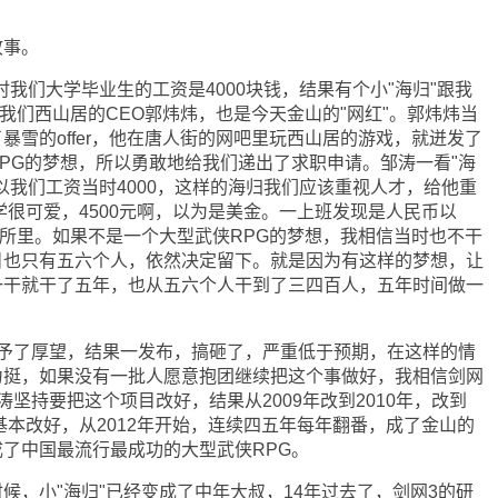
事。
时我们大学毕业生的工资是4000块钱，结果有个小"海归"跟我
是我们西山居的CEO郭炜炜，也是今天金山的"网红"。郭炜炜当
暴雪的offer，他在唐人街的网吧里玩西山居的游戏，就迸发了
PG的梦想，所以勇敢地给我们递出了求职申请。邹涛一看"海
以我们工资当时4000，这样的海归我们应该重视人才，给他重
同学很可爱，4500元啊，以为是美金。一上班发现是人民币以
厕所里。如果不是一个大型武侠RPG的梦想，我相信当时也不干
目也只有五六个人，依然决定留下。就是因为有这样的梦想，让
一干就干了五年，也从五六个人干到了三四百人，五年时间做一
了厚望，结果一发布，搞砸了，严重低于预期，在这样的情
力挺，如果没有一批人愿意抱团继续把这个事做好，我相信剑网
坚持要把这个项目改好，结果从2009年改到2010年，改到
后基本改好，从2012年开始，连续四五年每年翻番，成了金山的
了中国最流行最成功的大型武侠RPG。
，小"海归"已经变成了中年大叔，14年过去了，剑网3的研