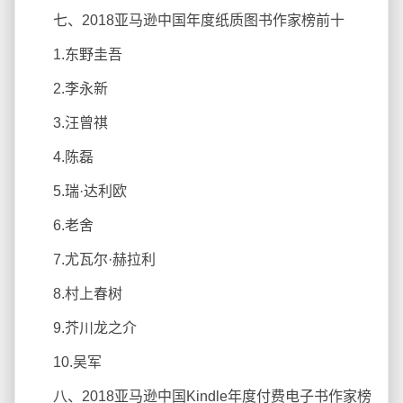
七、2018亚马逊中国年度纸质图书作家榜前十
1.东野圭吾
2.李永新
3.汪曾祺
4.陈磊
5.瑞·达利欧
6.老舍
7.尤瓦尔·赫拉利
8.村上春树
9.芥川龙之介
10.吴军
八、2018亚马逊中国Kindle年度付费电子书作家榜