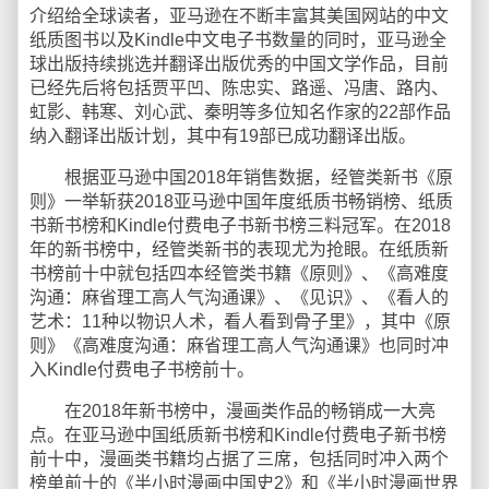
介绍给全球读者，亚马逊在不断丰富其美国网站的中文
纸质图书以及Kindle中文电子书数量的同时，亚马逊全
球出版持续挑选并翻译出版优秀的中国文学作品，目前
已经先后将包括贾平凹、陈忠实、路遥、冯唐、路内、
虹影、韩寒、刘心武、秦明等多位知名作家的22部作品
纳入翻译出版计划，其中有19部已成功翻译出版。
根据亚马逊中国2018年销售数据，经管类新书《原
则》一举斩获2018亚马逊中国年度纸质书畅销榜、纸质
书新书榜和Kindle付费电子书新书榜三料冠军。在2018
年的新书榜中，经管类新书的表现尤为抢眼。在纸质新
书榜前十中就包括四本经管类书籍《原则》、《高难度
沟通：麻省理工高人气沟通课》、《见识》、《看人的
艺术：11种以物识人术，看人看到骨子里》，其中《原
则》《高难度沟通：麻省理工高人气沟通课》也同时冲
入Kindle付费电子书榜前十。
在2018年新书榜中，漫画类作品的畅销成一大亮
点。在亚马逊中国纸质新书榜和Kindle付费电子新书榜
前十中，漫画类书籍均占据了三席，包括同时冲入两个
榜单前十的《半小时漫画中国史2》和《半小时漫画世界