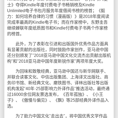
士》夺得Kindle年度付费电子书畅销榜及Kindle
Unlimited电子书包月服务年度借阅书榜的榜首；《毅
力：如何培养自律的习惯（漫画版）》是2018年度阅读
完成率最高的Kindle电子书；而在作家榜中，东野圭吾
继续蝉联年度纸质图书和Kindle付费电子书两个作家榜
的榜首。
此外，为了表彰在引进和出版国外优秀作品方面具
有显著贡献的出版社，同时鼓励作家创作，亚马逊中国
还分别颁发了"2018亚马逊中国文化交流杰出贡献出版机
构"和"2018亚马逊中国年度新锐作家"两项年度大奖。
为回味和致敬经典，亚马逊中国还与新华网联手、
并联合读客文化、中信出版集团、上海译文出版社、商
务印书馆、新经典文化、磨铁图书、译林出版社等出版
机构发起"40年·25部影响力外译作品"推选活动，最终通
过16000余位网友票选发布，《百年孤独》、《小王
子》、《傲慢与偏见》、《飘》等25部经典外译作品入
选。
为了助力中国文化"走出去"，将中国优秀文学作品