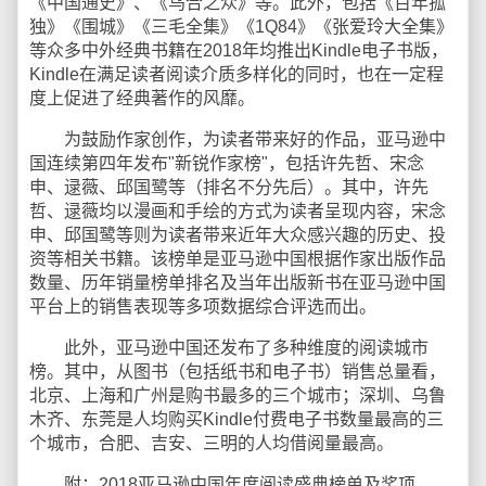
《中国通史》、《乌合之众》等。此外，包括《百年孤
独》《围城》《三毛全集》《1Q84》《张爱玲大全集》
等众多中外经典书籍在2018年均推出Kindle电子书版，
Kindle在满足读者阅读介质多样化的同时，也在一定程
度上促进了经典著作的风靡。
为鼓励作家创作，为读者带来好的作品，亚马逊中
国连续第四年发布"新锐作家榜"，包括许先哲、宋念
申、逯薇、邱国鹭等（排名不分先后）。其中，许先
哲、逯薇均以漫画和手绘的方式为读者呈现内容，宋念
申、邱国鹭等则为读者带来近年大众感兴趣的历史、投
资等相关书籍。该榜单是亚马逊中国根据作家出版作品
数量、历年销量榜单排名及当年出版新书在亚马逊中国
平台上的销售表现等多项数据综合评选而出。
此外，亚马逊中国还发布了多种维度的阅读城市
榜。其中，从图书（包括纸书和电子书）销售总量看，
北京、上海和广州是购书最多的三个城市；深圳、乌鲁
木齐、东莞是人均购买Kindle付费电子书数量最高的三
个城市，合肥、吉安、三明的人均借阅量最高。
附：2018亚马逊中国年度阅读盛典榜单及奖项