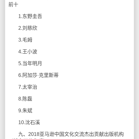
前十
1.东野圭吾
2.刘慈欣
3.毛姆
4.王小波
5.当年明月
6.阿加莎·克里斯蒂
7.太宰治
8.陈磊
9.朱斌
10.沈石溪
九、2018亚马逊中国文化交流杰出贡献出版机构