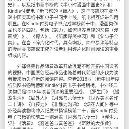
史》，以及纸书新书榜的《半小时漫画中国史3》和
Kindle付费电子新书榜的《镖人》，这些书籍均在亚马
逊中国实现纸书和电子书同步上线，纸电相互促进作用
明显。在Kindle付费电子书完成率榜前十中，漫画类作
品也多达四部，包括《毅力：如何培养自律的习惯（漫
画版）》、《镖人》、《新版爆笑校园》和《父与子全
集》。在当下碎片化时代，具有幽默、简单易读等特点
的漫画类书籍或正成为读者利用碎片化时间阅读的重要
组成内容。
外译经典作品随着改革开放浪潮不断开拓中国读者
的视野，中国原创经典作品也随着时代前进的步伐为读
者带来历久弥新的阅读内容。查看2018亚马逊中国年度
纸质图书畅销榜和Kindle付费电子书畅销榜，中外经典
读物仍是2018年读者阅读的重要组成。《罗生门》《慢
煮生活》《局外人》《月亮与六便士》《世界美术名作
二十讲》《自控力》《非暴力沟通》《烟花人间》等中
外经典读物均冲入纸质书畅销榜前二十，而Kindle付费
电子书畅销榜前二十则涵盖《月亮与六便士》《浮生六
记》《活着》《穷爸爸与富爸爸》《沉默的大多数》