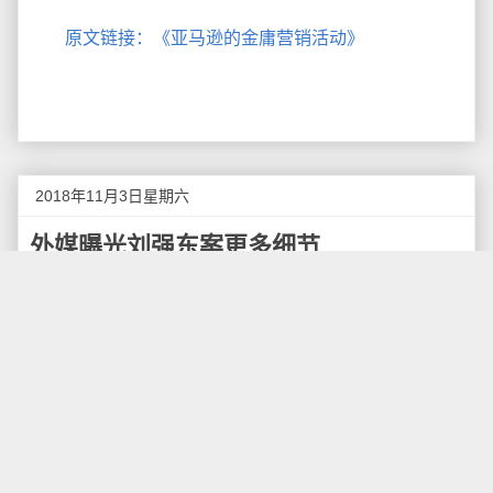
原文链接：《亚马逊的金庸营销活动》
2018年11月3日星期六
外媒曝光刘强东案更多细节
据明尼阿波利斯市的《星坛报》近日报道，就在亨
内平县检察官办公室正在评估是否要指控中国亿万富翁
刘强东犯有性侵罪之时，提出指控的受害人告诉警方，
那晚刘强东喝了酒，随后在她自己的公寓遭到他的性
侵，尽管她一直恳求对方不要这么做。
两个月前，刘强东被逮捕的消息已然登陆全球（尤
其是中国）各大新闻报纸头条。在中国，刘强东是一名
互联网企业家，是国内最富有的人之一。自事件发生以