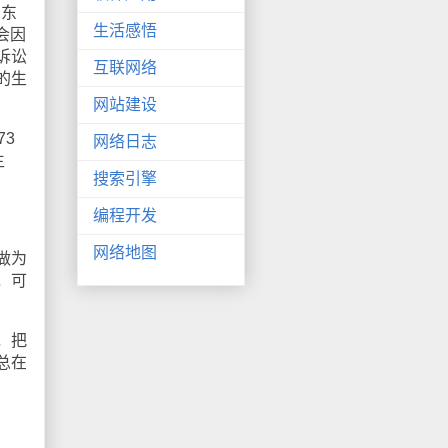
京东
生活感悟
会因
诉讼
互联网络
的生
网站建设
3
网络日志
生
搜索引擎
编程开发
网络地图
做为
，可
，把
总在