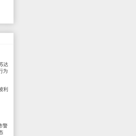
苏达
行为
波利
斯市警
态