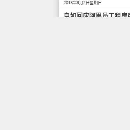
2018年9月2日星期日
自如回应阿里员工租房
微信公众号"呦呦鹿鸣"以《阿
称，阿里p7级员工王某今年1
检测其所住房间发现甲醛超标。
文章称：
今年1月份，37岁的王某收到了
活多年的北京，独自一人来到阿
何问题。
王某在杭州租住了自如的一套复
告知其血小板减少，随后，在首
情恶化去世。
王某去世后，其妻对王某所活
严重超标。王某的妻子随即将自
9月1日，自如发表《关于杭