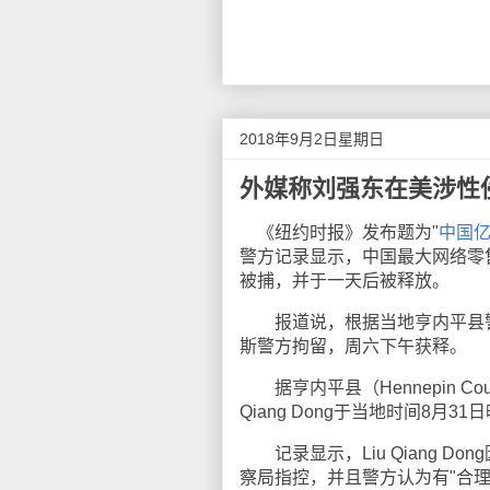
2018年9月2日星期日
外媒称刘强东在美涉性
《纽约时报》发布题为"
中国
警方记录显示，中国最大网络零售
被捕，并于一天后被释放。
报道说，根据当地亨内平县警
斯警方拘留，周六下午获释。
据亨内平县（Hennepin C
Qiang Dong于当地时间8月
记录显示，Liu Qiang Dong因
察局指控，并且警方认为有"合理根据（P