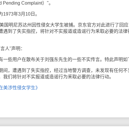
nding Complaint）"。
973年3月10日。
美国明尼苏达州因性侵女大学生被捕。京东官方对此进行了回应
遭遇到了失实指控，将针对不实报道或造谣行为釆取必要的法律
言人"声明：
一些用户在散布关于刘强东先生的一些不实传言。特此声明如
间，遭遇到了失实指控，经过当地警方调查，未发现有任何不
。我们将针对不实报道或造谣行为釆取必要的法律行动。
在美涉性侵女学生》