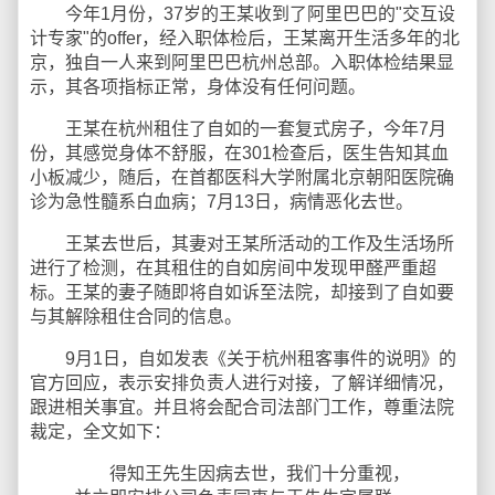
今年1月份，37岁的王某收到了阿里巴巴的"交互设
计专家"的offer，经入职体检后，王某离开生活多年的北
京，独自一人来到阿里巴巴杭州总部。入职体检结果显
示，其各项指标正常，身体没有任何问题。
王某在杭州租住了自如的一套复式房子，今年7月
份，其感觉身体不舒服，在301检查后，医生告知其血
小板减少，随后，在首都医科大学附属北京朝阳医院确
诊为急性髓系白血病；7月13日，病情恶化去世。
王某去世后，其妻对王某所活动的工作及生活场所
进行了检测，在其租住的自如房间中发现甲醛严重超
标。王某的妻子随即将自如诉至法院，却接到了自如要
与其解除租住合同的信息。
9月1日，自如发表《关于杭州租客事件的说明》的
官方回应，表示安排负责人进行对接，了解详细情况，
跟进相关事宜。并且将会配合司法部门工作，尊重法院
裁定，全文如下：
得知王先生因病去世，我们十分重视，