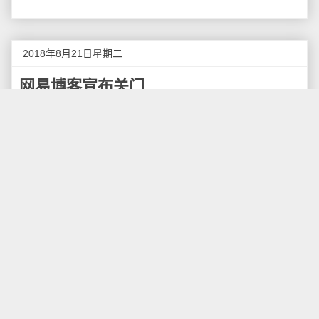
2018年8月21日星期二
网易博客宣布关门
8月20日，《网易博客网站关停、迁移的公告》出
现在网易博客首页，宣布将从2018年11月30日00：00
起正式停止网易博客（blog.163.com）运营，关闭服务
器，用户将无法登录网站。
从2006年9月1日推出至今，网易博客正式运营约12
年。网易博客在公告中感谢大家长期以来的支持与陪
伴，但没有提及关闭博客的原因。
除了网易博客，博客大巴（blogbus）、百度空间、
微软MSN Spaces、51博客等多款昔日爆红的主流博客
平台，也已经停止运营。目前尚在运营的博客中，搜狐
博客、网易博客、博客网的首页头条文章更新时间都停
留在2017年中旬，只有新浪博客、和讯博客等尚维持每