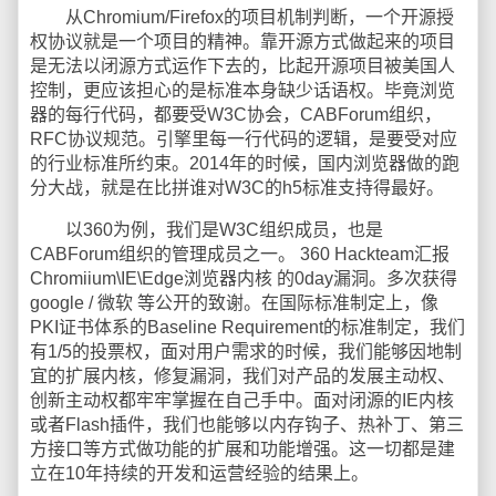
从Chromium/Firefox的项目机制判断，一个开源授
权协议就是一个项目的精神。靠开源方式做起来的项目
是无法以闭源方式运作下去的，比起开源项目被美国人
控制，更应该担心的是标准本身缺少话语权。毕竟浏览
器的每行代码，都要受W3C协会，CABForum组织，
RFC协议规范。引擎里每一行代码的逻辑，是要受对应
的行业标准所约束。2014年的时候，国内浏览器做的跑
分大战，就是在比拼谁对W3C的h5标准支持得最好。
以360为例，我们是W3C组织成员，也是
CABForum组织的管理成员之一。 360 Hackteam汇报
Chromiium\IE\Edge浏览器内核 的0day漏洞。多次获得
google / 微软 等公开的致谢。在国际标准制定上，像
PKI证书体系的Baseline Requirement的标准制定，我们
有1/5的投票权，面对用户需求的时候，我们能够因地制
宜的扩展内核，修复漏洞，我们对产品的发展主动权、
创新主动权都牢牢掌握在自己手中。面对闭源的IE内核
或者Flash插件，我们也能够以内存钩子、热补丁、第三
方接口等方式做功能的扩展和功能增强。这一切都是建
立在10年持续的开发和运营经验的结果上。