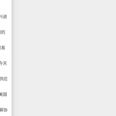
兴进
司的
贸易
今天
供应
美国
解协