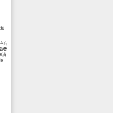
罚和
供应商
后者
解消
a