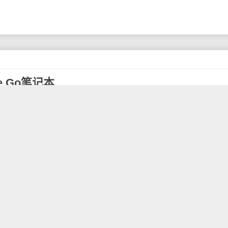
e Go笔记本
司正式发布了Surface Go笔记本电脑，为Surface品牌平
urface Go是最便宜的Surface品牌机型，起售价只有399
公司的平价Chromebook笔记本。
屏幕，它基本保留了此前Surface平板电脑的外观设计，背面还可以
一般情况下用起来很方便，尽管很难放在膝盖上。
更像是一台传统电脑，这是iPad所不能做到的。399美元的
Go，存储空间只有64GB，但是它的背面设计了一个插槽供用户增加
Surface Pen数字笔，用户需要额外花费几百美元才能买到